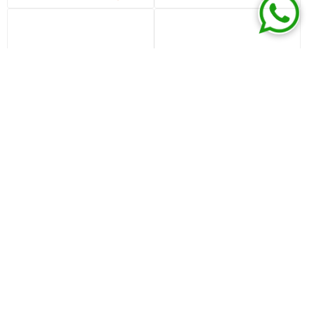
Grifo pared salida alta 20cm
Grifo pared salida alta 20cm
celtic grafito GC
celtic INOX GC
U$S 82,96
U$S 97,6
U$S 108,88
U$S 128,1