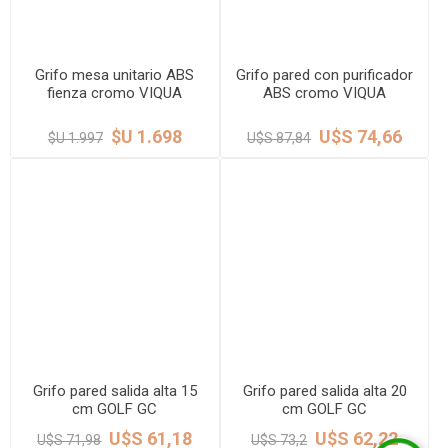
Grifo mesa unitario ABS
Grifo pared con purificador
fienza cromo VIQUA
ABS cromo VIQUA
$U 1.698
U$S 74,66
$U 1.997
U$S 87,84
Grifo pared salida alta 15
Grifo pared salida alta 20
cm GOLF GC
cm GOLF GC
U$S 61,18
U$S 62,22
U$S 71,98
U$S 73,2