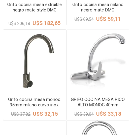
Grifo cocina mesa extraible
Grifo cocina mesa milano
negro mate style DMC
negro mate DMC
U$S 59,11
U$S 69,54
U$S 182,65
U$S 206,18
Grifo cocina mesa monoc.
GRIFO COCINA MESA PICO
35mm milano curvo inox.
ALTO MONOC.40mm
DMC
CROMO VALENCIA DMC
U$S 32,15
U$S 33,18
U$S 37,82
U$S 39,04