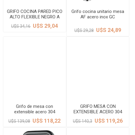
GRIFO COCINA PARED PICO
Grifo cocina unitario mesa
ALTO FLEXIBLE NEGRO A
AF acero inox GC
20cm Cromo MURDOCK
U$S 29,04
U$S 34,16
U$S 24,89
U$S 29,28
Grifo de mesa con
GRIFO MESA CON
extensible acero 304
EXTENSIBLE ACERO 304
satinado EON GC
SATIN VIRTUS GC
U$S 118,22
U$S 119,26
U$S 139,08
U$S 140,3