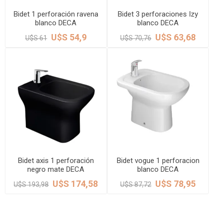
Bidet 1 perforación ravena
Bidet 3 perforaciones Izy
blanco DECA
blanco DECA
U$S 54,9
U$S 63,68
U$S 61
U$S 70,76
Bidet axis 1 perforación
Bidet vogue 1 perforacion
negro mate DECA
blanco DECA
U$S 174,58
U$S 78,95
U$S 193,98
U$S 87,72