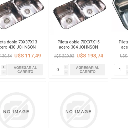
Piletas y mesadas
Mosaicos, p
decoracion
Complementos
Piso flotant
res
Muebles
Piso vinilico
os y Espejos
leta doble 70X37X13
Pileta doble 70X37X15
Pile
cero 430 JOHNSON
acero 304 JOHNSON
ac
 hidromasajes
U$S 117,49
U$S 198,74
130,54
U$S 220,82
U$S
o
AGREGAR AL
AGREGAR AL
i
i
CARRITO
CARRITO
h
h