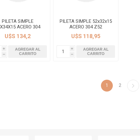
ructura
Herramientas
Extractore
cimiento y
Extractores
e)
PILETA SIMPLE
PILETA SIMPLE 52x32x15
4X34X15 ACERO 304
ACERO 304 Z52
e abastecimiento
JOHNSON
JOHNSON
U$S 134,2
U$S 118,95
e desague
AGREGAR AL
AGREGAR AL
i
i
CARRITO
CARRITO
h
h
1
2
T
TODA LA GRIFERÍA
Precio de 
🗺️
BAÑO
COCINA