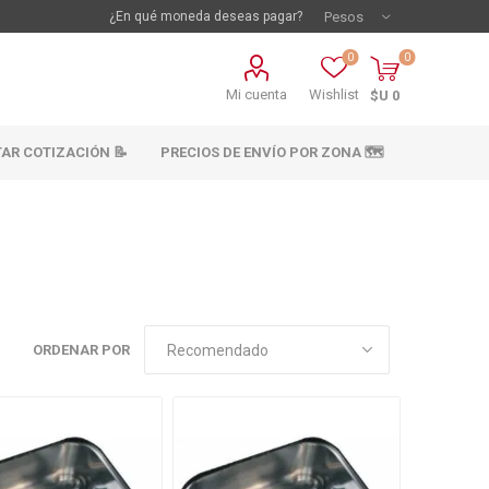
¿En qué moneda deseas pagar?
0
0
Mi cuenta
Wishlist
$U 0
TAR COTIZACIÓN 📝
PRECIOS DE ENVÍO POR ZONA 🗺️
ORDENAR POR
vestimientos
Materiales sanitarios
Cañeria y acc.
abastecimiento
os