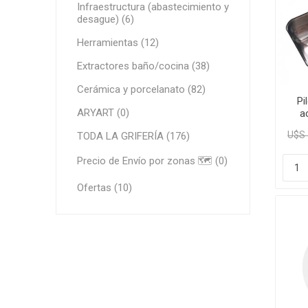
Infraestructura (abastecimiento y
Grifería
desague) (6)
Bachas
Herramientas (12)
Extracto
Extractores baño/cocina (38)
Accesori
Cerámica y porcelanato (82)
Muebles
Pi
ARYART (0)
a
Bañeras,
U$S 
TODA LA GRIFERÍA (176)
Ver tod
Precio de Envío por zonas 🗺️ (0)
Ofertas (10)