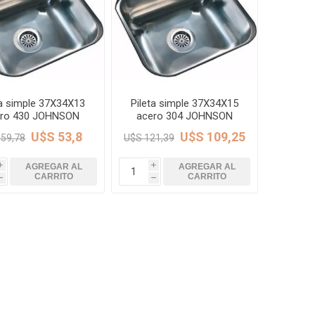
Rejillas, sifones, valvulas
erfiles y
es
Cañería y acc. desague.
e
Tanques y Bombas de Agua
Adhesivo, Sellantes,
Siliconas
ta simple 37X34X13
Pileta simple 37X34X15
Resina, Hormigón, Cámaras
ero 430 JOHNSON
acero 304 JOHNSON
Insp.
U$S 53,8
U$S 109,25
 59,78
U$S 121,39
Productos para Riego y
Jardín
AGREGAR AL
AGREGAR AL
i
i
Cañeria y acc. para gas
CARRITO
CARRITO
h
h
Ver todo