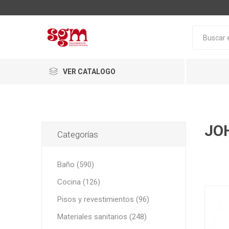
VER CATALOGO
JO
Categorías
Baño (590)
Cocina (126)
Baño
Pisos y revestimientos (96)
Loza San
Materiales sanitarios (248)
Tapas pa