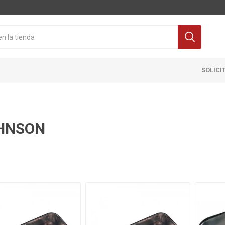
SOLICI
HNSON
Cocina
Pisos y re
itaria
Grifería
Ceramicas
ra Inodoro
Extractores y Campanas
Porcelanat