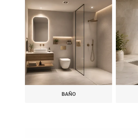
Infraest
(abaste
desagu
Redes d
Redes d
BAÑO
ARYAR