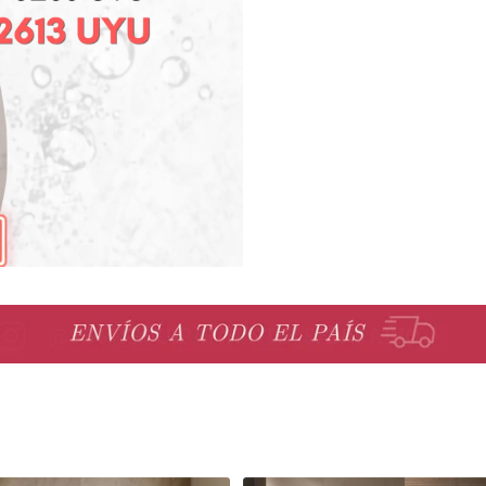
Piletas y mesadas
Mosaicos, p
decoracion
Complementos
Piso flotant
res
Muebles
Piso vinilico
os y Espejos
 hidromasajes
o