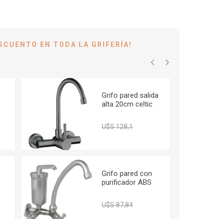
ESCUENTO EN TODA LA GRIFERÍA!
Grifo pared salida
alta 20cm celtic
grafito GC
397
U$S 108,88
U$S 128,1
Grifo pared con
purificador ABS
cromo VIQUA
574
U$S 74,66
U$S 87,84