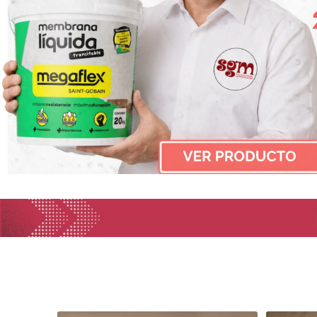
Grifería
Bachas
Extracto
Accesori
Muebles
Bañeras,
Ver tod