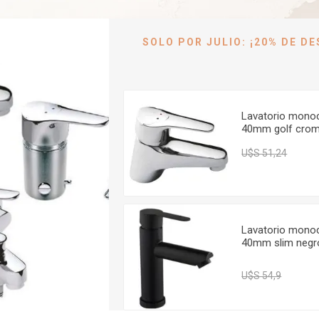
SOLO POR JULIO: ¡20% DE D
Lavatorio monoc.
Lavatorio mono
alto 40mm milano
40mm golf cro
negro mate DMC
GC
U$S 60,15
U$S 
U$S 70,76
U$S 51,24
Lavatorio monoc.
Lavatorio mono
alto 40mm cromo
40mm slim negr
milano DMC
mate DMC
U$S 44,59
U$S 52,46
U$S 4
U$S 54,9