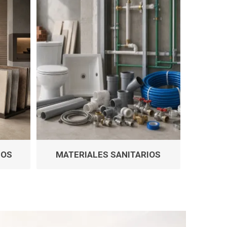
s baño/cocina
Cerámica y porcelanato
 Soler & Palau
TOS
MATERIALES SANITARIOS
Envío por zonas
Ofertas