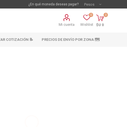
¿En qué moneda deseas pagar?
0
0
Mi cuenta
Wishlist
$U 0
TAR COTIZACIÓN 📝
PRECIOS DE ENVÍO POR ZONA 🗺️
vestimientos
Materiales sanitarios
Cañeria y acc.
abastecimiento
os