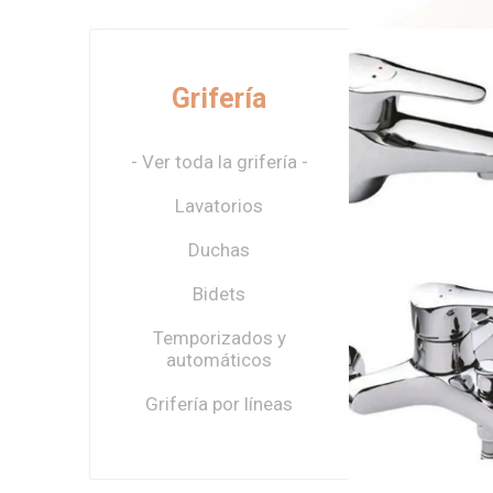
Grifería
- Ver toda la grifería -
Bañera exterior
mono. negro mate
Lavatorios
chronos FIMETA
U$S 295,36
U$S 328,18
Duchas
Bidets
Temporizados y
Barral bañera
automáticos
exterior monoc.
montano cromo
Grifería por líneas
U$S 244,85
U$S 272,06
DMC