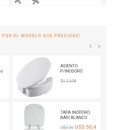
 POR EL MODELO QUE PRECISÁS!
ASIENTO
co
P/INODORO
ELEVADO
$U 2.348
$U 2.608
ACOLCHADO
201
C/TAPA 16.5 CM
ASTRA
TAPA INODORO
BARI BLANCO
SLOW CLOSE
826
U$S 50,4
U$S 56
T
FERRUM