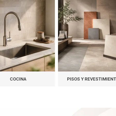
ructura
Herramientas
Extractore
cimiento y
Extractores
e)
e abastecimiento
e desague
COCINA
PISOS Y REVESTIMIEN
T
TODA LA GRIFERÍA
Precio de 
🗺️
BAÑO
COCINA