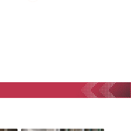
Rejillas, sifones, valvulas
erfiles y
es
Cañería y acc. desague.
e
Tanques y Bombas de Agua
Adhesivo, Sellantes,
Siliconas
Resina, Hormigón, Cámaras
Insp.
Productos para Riego y
Jardín
Cañeria y acc. para gas
Ver todo