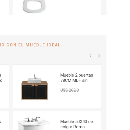
ÑO CON EL MUEBLE IDEAL
s
Mueble 2 puertas
co
78CM MDF sin
bacha Creta
 107,6
U$S 236,07
U$S 262,3
rustico negro
colgar FABRIBAM
s
Mueble 50X40 de
colgar Roma