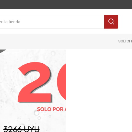
SOLICI
Cocina
Pisos y re
itaria
Grifería
Ceramicas
ra Inodoro
Extractores y Campanas
Porcelanat