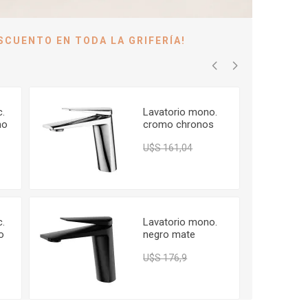
ESCUENTO EN TODA LA GRIFERÍA!
c.
Lavatorio mono.
mo
cromo chronos
FIMETA
43,55
U$S 137,51
U$S 161,04
c.
Lavatorio mono.
o
negro mate
chronos FIMETA
U$S 153,37
U$S 176,9
6,66