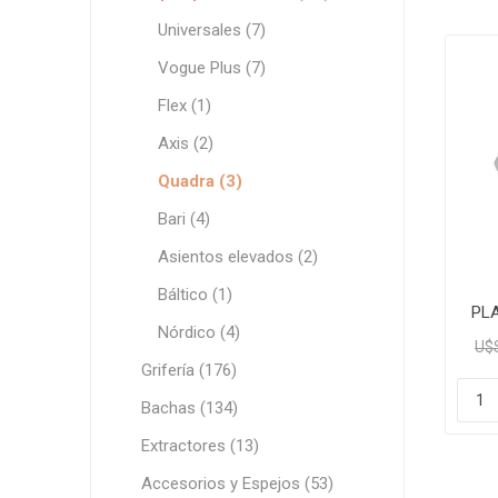
Grifería
Universales (7)
Bachas
Vogue Plus (7)
Extracto
Flex (1)
Accesori
Axis (2)
Muebles
Quadra (3)
Bañeras,
Bari (4)
Ver tod
Asientos elevados (2)
Báltico (1)
PL
BL
Nórdico (4)
U$
Grifería (176)
Bachas (134)
Extractores (13)
Accesorios y Espejos (53)