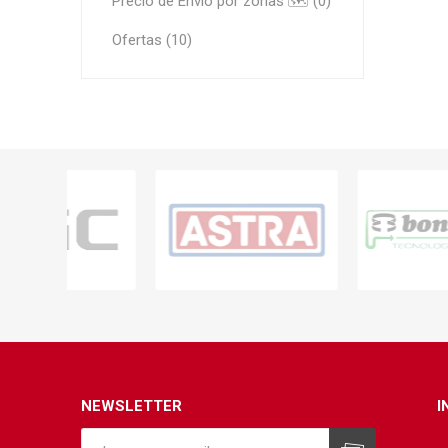
Precio de Envío por zonas 🗺️ (0)
Ofertas (10)
NEWSLETTER
I