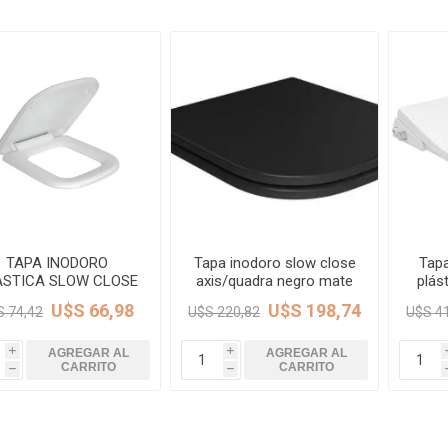
Piletas y mesadas
Mosaicos, p
decoracion
Complementos
Piso flotant
res
Muebles
Piso vinilico
os y Espejos
 hidromasajes
o
TAPA INODORO
Tapa inodoro slow close
Tapa
ASTICA SLOW CLOSE
axis/quadra negro mate
plás
ANCA QUADRA DECA
DECA
Ax
U$S 66,98
U$S 198,74
S 74,42
U$S 220,82
U$S 4
AGREGAR AL
AGREGAR AL
i
i
CARRITO
CARRITO
h
h