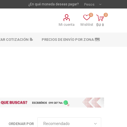
¿En qué moneda deseas pagar?
0
0
Mi cuenta
Wishlist
$U 0
TAR COTIZACIÓN 📝
PRECIOS DE ENVÍO POR ZONA 🗺️
vestimientos
Materiales sanitarios
Cañeria y acc.
abastecimiento
os
ORDENAR POR