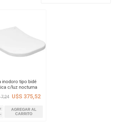
Rejillas, sifones, valvulas
erfiles y
es
Cañería y acc. desague.
e
Tanques y Bombas de Agua
Adhesivo, Sellantes,
Siliconas
Resina, Hormigón, Cámaras
Insp.
Productos para Riego y
Jardín
Cañeria y acc. para gas
 inodoro tipo bidé
Ver todo
tica c/luz nocturna
is/Quadra blanca
U$S 375,52
17,24
DECA
AGREGAR AL
i
CARRITO
h