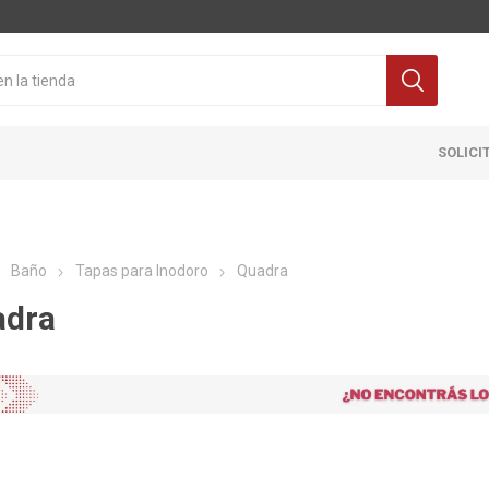
SOLICI
Baño
Tapas para Inodoro
Quadra
adra
Cocina
Pisos y re
itaria
Grifería
Ceramicas
ra Inodoro
Extractores y Campanas
Porcelanat