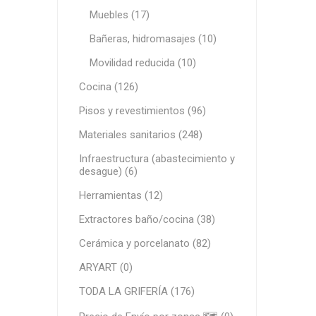
Muebles (17)
Infraest
(abaste
Bañeras, hidromasajes (10)
desagu
Movilidad reducida (10)
Redes d
Cocina (126)
Redes d
Pisos y revestimientos (96)
Materiales sanitarios (248)
Infraestructura (abastecimiento y
desague) (6)
Herramientas (12)
Extractores baño/cocina (38)
ARYAR
Cerámica y porcelanato (82)
ARYART (0)
TODA LA GRIFERÍA (176)