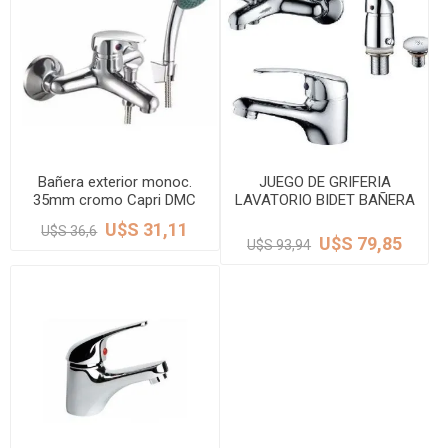
Bañera exterior monoc.
JUEGO DE GRIFERIA
35mm cromo Capri DMC
LAVATORIO BIDET BAÑERA
CROMO CAPRI DMC
U$S 31,11
U$S 36,6
U$S 79,85
U$S 93,94