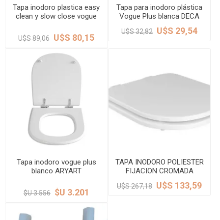
Tapa inodoro plastica easy
Tapa para inodoro plástica
clean y slow close vogue
Vogue Plus blanca DECA
DECA
U$S 29,54
U$S 32,82
U$S 80,15
U$S 89,06
Tapa inodoro vogue plus
TAPA INODORO POLIESTER
blanco ARYART
FIJACION CROMADA
VOGUE PLUS DECA
U$S 133,59
U$S 267,18
$U 3.201
$U 3.556