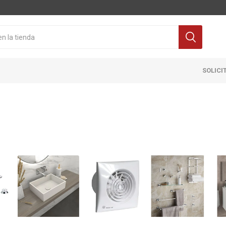
SOLICI
Cocina
Pisos y re
itaria
Grifería
Ceramicas
ra Inodoro
Extractores y Campanas
Porcelanat