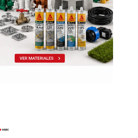
s baño/cocina
Cerámica y porcelanato
 Soler & Palau
Envío por zonas
Ofertas