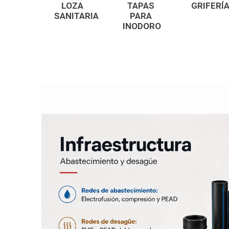
LOZA
TAPAS
GRIFERÍ
Grifería
SANITARIA
PARA
Bachas
INODORO
Extracto
Accesori
Muebles
Bañeras,
Ver tod