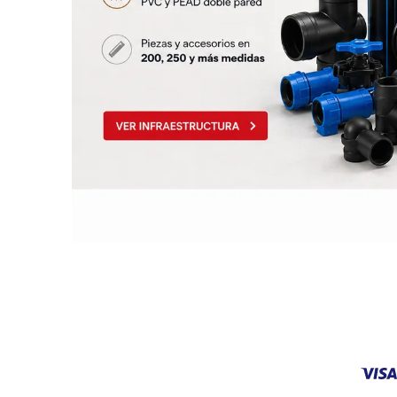
Infraest
(abaste
desagu
Redes d
Redes d
ARYAR