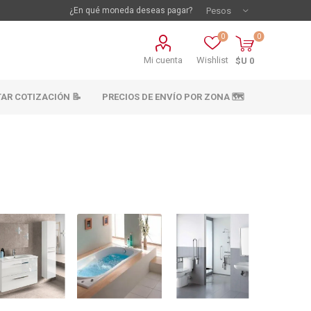
¿En qué moneda deseas pagar?
0
0
Mi cuenta
Wishlist
$U 0
TAR COTIZACIÓN 📝
PRECIOS DE ENVÍO POR ZONA 🗺️
vestimientos
Materiales sanitarios
Cañeria y acc.
abastecimiento
os