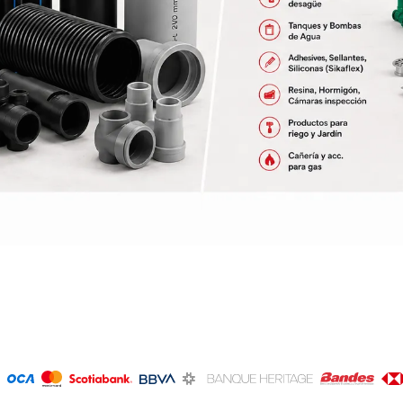
ructura
Herramientas
Extractore
cimiento y
Extractores
e)
e abastecimiento
e desague
T
TODA LA GRIFERÍA
Precio de 
🗺️
BAÑO
COCINA