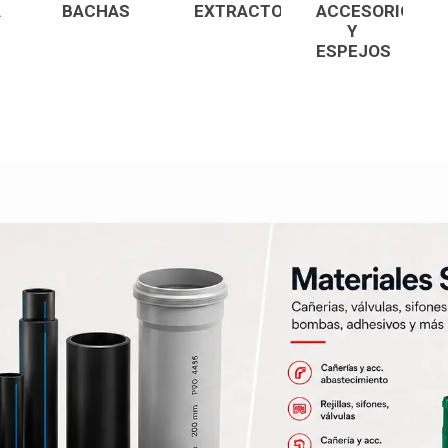
A
BACHAS
EXTRACTORES
ACCESORIOS
Piletas y mesadas
Mosaicos, p
Y
decoracion
Complementos
ESPEJOS
Piso flotant
res
Muebles
Piso vinilico
os y Espejos
 hidromasajes
o