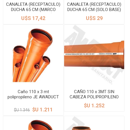
CANALETA (RECEPTACULO)
CANALETA (RECEPTACULO)
DUCHA 65 CM (MARCO
DUCHA 65 CM (SOLO BASE)
INOX, REJILLA BCA)
AWADUCT
U$S 17,42
U$S 29
AWADUCT
Caño 110 x 3 mt
CAÑO 110 x 3MT SIN
polipropileno JE AWADUCT
CABEZA POLIPROPILENO
JE AWADUCT
$U 1.252
$U 1.211
$U 1.346