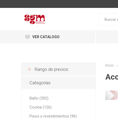
VER CATALOGO
Inicio
Rango de precios
Acc
Categorías
Baño
Baño (592)
Loza San
Cocina (126)
Tapas pa
Pisos y revestimientos (96)