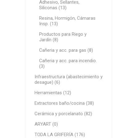
Adhesivo, Sellantes,
Siliconas (13)
Infraest
(abaste
Resina, Hormigón, Cámaras
desagu
Insp. (13)
Redes d
Productos para Riego y
Jardín (8)
Redes d
Cañeria y acc. para gas (8)
Cañeria y acc. para incendio.
(3)
Infraestructura (abastecimiento y
desague) (6)
Herramientas (12)
ARYAR
Extractores baño/cocina (38)
Cerámica y porcelanato (82)
ARYART (0)
TODA LA GRIFERÍA (176)