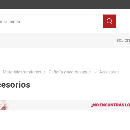
SOLICI
Materiales sanitarios
Cañería y acc. desague.
Accesorios
esorios
Cocina
Pisos y re
itaria
Grifería
Ceramicas
ra Inodoro
Extractores y Campanas
Porcelanat