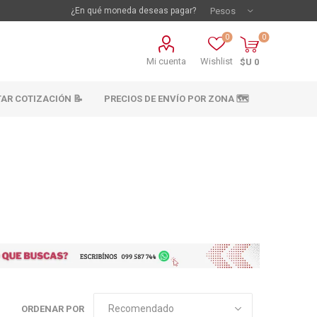
¿En qué moneda deseas pagar?
0
0
Mi cuenta
Wishlist
$U 0
TAR COTIZACIÓN 📝
PRECIOS DE ENVÍO POR ZONA 🗺️
vestimientos
Materiales sanitarios
Cañeria y acc.
abastecimiento
os
ORDENAR POR