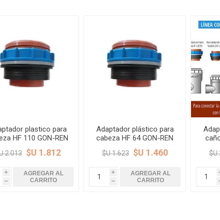
Piletas y mesadas
Mosaicos, p
decoracion
Complementos
Piso flotant
res
Muebles
Piso vinilico
os y Espejos
 hidromasajes
o
ptador plastico para
Adaptador plástico para
Adap
eza HF 110 GON-REN
cabeza HF 64 GON-REN
cañ
$U 1.812
$U 1.460
U 2.013
$U 1.623
$U 
AGREGAR AL
AGREGAR AL
i
i
CARRITO
CARRITO
h
h