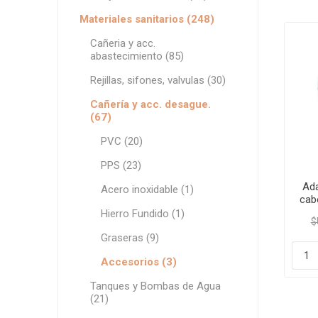
Grifería
Materiales sanitarios (248)
Bachas
Cañeria y acc.
abastecimiento (85)
Extracto
Accesori
Rejillas, sifones, valvulas (30)
Muebles
Cañería y acc. desague.
(67)
Bañeras,
PVC (20)
Ver tod
PPS (23)
Ada
Acero inoxidable (1)
cab
Hierro Fundido (1)
$
Graseras (9)
Accesorios (3)
Tanques y Bombas de Agua
(21)