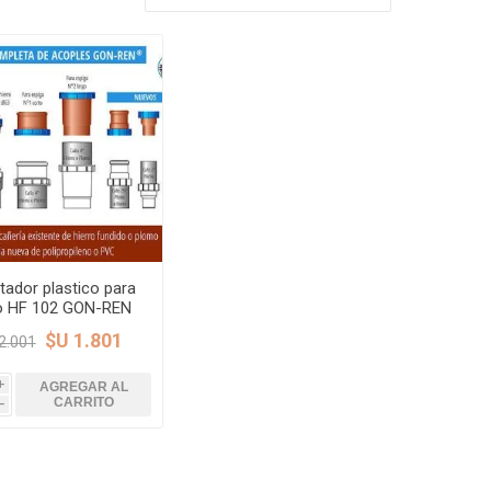
Rejillas, sifones, valvulas
erfiles y
es
Cañería y acc. desague.
e
Tanques y Bombas de Agua
Adhesivo, Sellantes,
Siliconas
Resina, Hormigón, Cámaras
Insp.
Productos para Riego y
Jardín
Cañeria y acc. para gas
tador plastico para
Ver todo
o HF 102 GON-REN
$U 1.801
2.001
AGREGAR AL
i
CARRITO
h