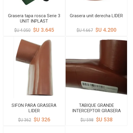
Grasera tapa rosca Serie 3
Grasera unit derecha LIDER
UNIT INPLAST
$U 3.645
$U 4.200
$U 4.050
$U 4.667
SIFON PARA GRASERA
TABIQUE GRANDE
LIDER
INTERCEPTOR GRASERA
LIDER
$U 326
$U 538
$U 362
$U 598