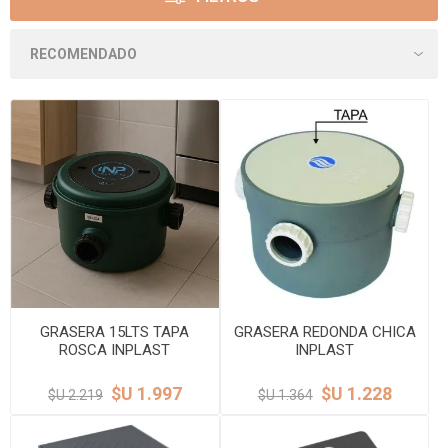
GRASERA 15LTS TAPA
GRASERA REDONDA CHICA
ROSCA INPLAST
INPLAST
$U 1.997
$U 1.228
$U 2.219
$U 1.364