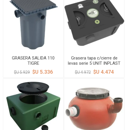
GRASERA SALIDA 110
Grasera tapa c/cierre de
TIGRE
levas serie 5 UNIT INPLAST
$U 5.336
$U 4.474
$U 5.929
$U 4.972