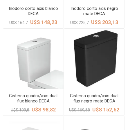
Inodoro corto axis blanco
Inodoro corto axis negro
DECA
mate DECA
U$S 148,23
U$S 203,13
U$S 164,7
U$S 225,7
Cisterna quadra/axis dual
Cisterna quadra/axis dual
flux blanco DECA
flux negro mate DECA
U$S 98,82
U$S 152,62
U$S 109,8
U$S 169,58