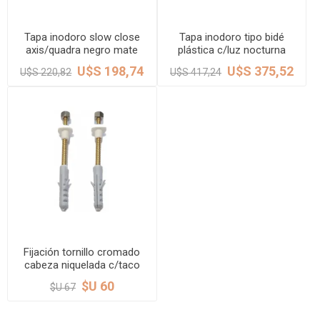
Tapa inodoro slow close
Tapa inodoro tipo bidé
axis/quadra negro mate
plástica c/luz nocturna
DECA
Axis/Quadra blanca DECA
U$S 198,74
U$S 375,52
U$S 220,82
U$S 417,24
Fijación tornillo cromado
cabeza niquelada c/taco
MALVAR
$U 60
$U 67