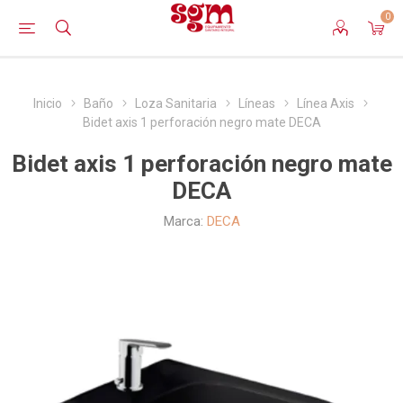
0
Inicio
Baño
Loza Sanitaria
Líneas
Línea Axis
Bidet axis 1 perforación negro mate DECA
Bidet axis 1 perforación negro mate
DECA
Marca:
DECA