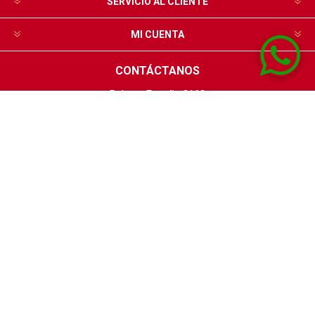
SERVICIO AL CLIENTE
MI CUENTA
CONTÁCTANOS
Bulevar España 2162
24100980
Escribinos por WhatsApp
Lunes a viernes de 8 a 18hs y Sábados de 8 a 13hs
Powered by
nopCommerce
Designed by
Agile.uy