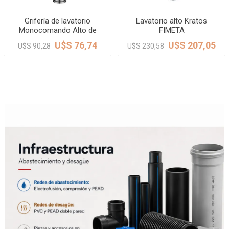
Grifería de lavatorio
Lavatorio alto Kratos
Monocomando Alto de
FIMETA
mesada Celtic Satinado
U$S 76,74
U$S 207,05
U$S 90,28
U$S 230,58