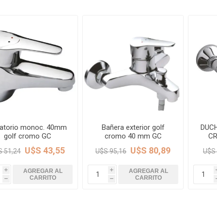
Piletas y mesadas
Mosaicos, p
decoracion
Complementos
Piso flotant
res
Muebles
Piso vinilico
os y Espejos
 hidromasajes
o
atorio monoc. 40mm
Bañera exterior golf
DUCH
golf cromo GC
cromo 40 mm GC
C
U$S 43,55
U$S 80,89
S 51,24
U$S 95,16
U$S 
AGREGAR AL
AGREGAR AL
i
i
CARRITO
CARRITO
h
h