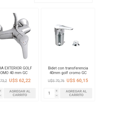
Rejillas, sifones, valvulas
erfiles y
es
Cañería y acc. desague.
e
Tanques y Bombas de Agua
Adhesivo, Sellantes,
Siliconas
Resina, Hormigón, Cámaras
Insp.
Productos para Riego y
Jardín
Cañeria y acc. para gas
A EXTERIOR GOLF
Bidet con transferencia
Ver todo
ROMO 40 mm GC
40mm golf cromo GC
U$S 62,22
U$S 60,15
73,2
U$S 70,76
AGREGAR AL
AGREGAR AL
i
i
CARRITO
CARRITO
h
h