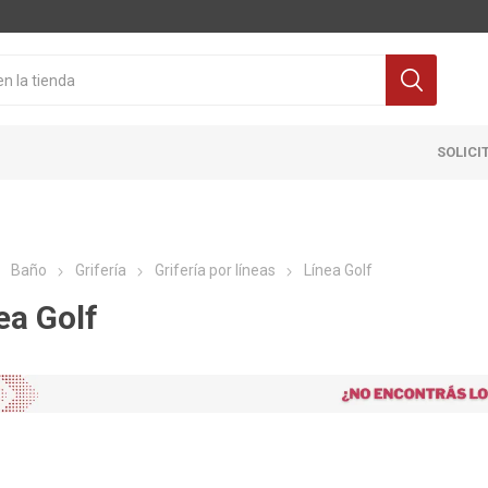
SOLICI
Baño
Grifería
Grifería por líneas
Línea Golf
ea Golf
Cocina
Pisos y re
itaria
Grifería
Ceramicas
ra Inodoro
Extractores y Campanas
Porcelanat