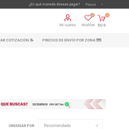
¿En qué moneda deseas pagar?
0
0
Mi cuenta
Wishlist
$U 0
TAR COTIZACIÓN 📝
PRECIOS DE ENVÍO POR ZONA 🗺️
vestimientos
Materiales sanitarios
Cañeria y acc.
abastecimiento
os
ORDENAR POR