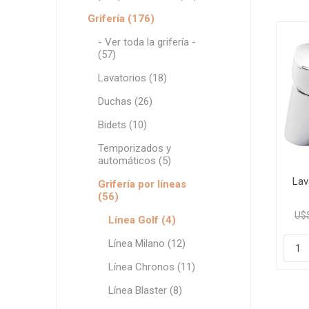
Grifería
Grifería (176)
Bachas
- Ver toda la grifería -
(57)
Extracto
Accesori
Lavatorios (18)
Muebles
Duchas (26)
Bañeras,
Bidets (10)
Ver tod
Temporizados y
automáticos (5)
Lav
Grifería por líneas
(56)
U$
Línea Golf (4)
Línea Milano (12)
Línea Chronos (11)
Línea Blaster (8)