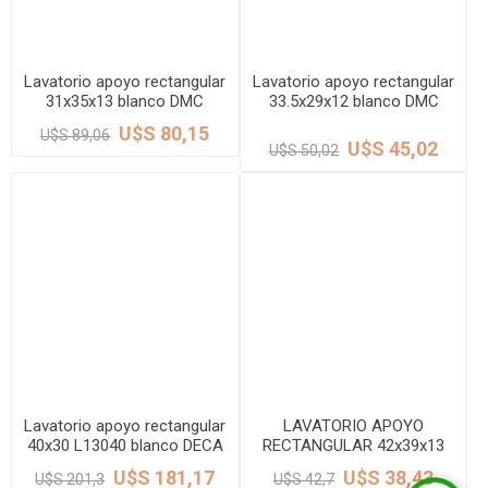
Lavatorio apoyo rectangular
Lavatorio apoyo rectangular
31x35x13 blanco DMC
33.5x29x12 blanco DMC
U$S 80,15
U$S 89,06
U$S 45,02
U$S 50,02
Lavatorio apoyo rectangular
LAVATORIO APOYO
40x30 L13040 blanco DECA
RECTANGULAR 42x39x13
C/RESPALDO BLANCO DMC
U$S 181,17
U$S 38,43
U$S 201,3
U$S 42,7