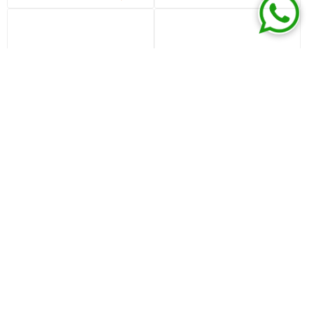
Lavatorio apoyo rectangular
Lavatorio apoyo rectangular
52x36x12 blanco DMC
56X28 L107 blanco DECA
U$S 86,74
U$S 96,38
U$S 200,93
U$S 223,26