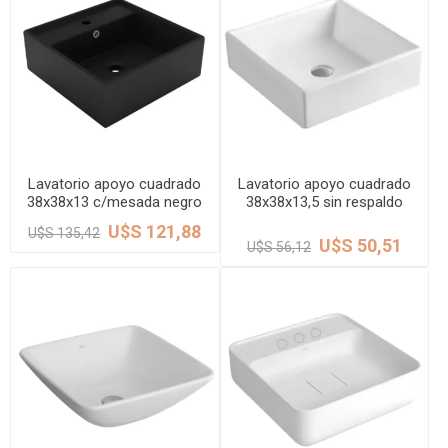
Lavatorio apoyo cuadrado
Lavatorio apoyo cuadrado
38x38x13 c/mesada negro
38x38x13,5 sin respaldo
mate DMC
blanco DMC
U$S 121,88
U$S 135,42
U$S 50,51
U$S 56,12