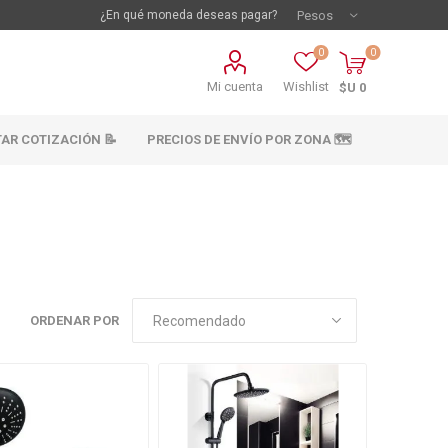
¿En qué moneda deseas pagar?
0
0
Mi cuenta
Wishlist
$U 0
TAR COTIZACIÓN 📝
PRECIOS DE ENVÍO POR ZONA 🗺️
ORDENAR POR
vestimientos
Materiales sanitarios
Cañeria y acc.
abastecimiento
os