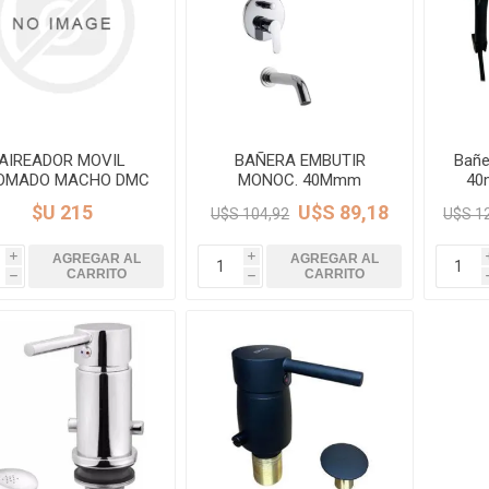
Piletas y mesadas
Mosaicos, p
decoracion
Complementos
Piso flotant
res
Muebles
Piso vinilico
os y Espejos
AIREADOR MOVIL
BAÑERA EMBUTIR
Bañe
OMADO MACHO DMC
MONOC. 40Mmm
40
 hidromasajes
CROMO MILANO DMC
$U 215
U$S 89,18
U$S 104,92
U$S 1
o
AGREGAR AL
AGREGAR AL
i
i
CARRITO
CARRITO
h
h