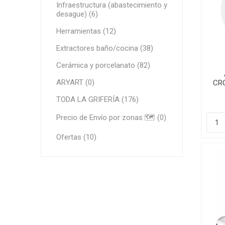
Infraestructura (abastecimiento y
Grifería
desague) (6)
Bachas
Herramientas (12)
Extracto
Extractores baño/cocina (38)
Accesori
Cerámica y porcelanato (82)
Muebles
ARYART (0)
CR
Bañeras,
TODA LA GRIFERÍA (176)
Ver tod
Precio de Envío por zonas 🗺️ (0)
Ofertas (10)