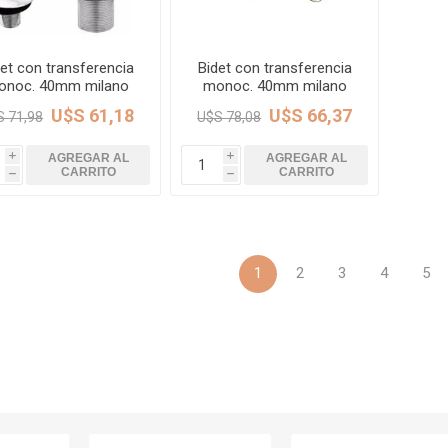
ructura
Herramientas
Extractore
cimiento y
Extractores
e)
et con transferencia
Bidet con transferencia
onoc. 40mm milano
monoc. 40mm milano
e abastecimiento
cromo DMC
negro mate DMC
U$S 61,18
U$S 66,37
S 71,98
U$S 78,08
e desague
AGREGAR AL
AGREGAR AL
i
i
CARRITO
CARRITO
h
h
1
2
3
4
5
T
TODA LA GRIFERÍA
Precio de 
🗺️
BAÑO
COCINA