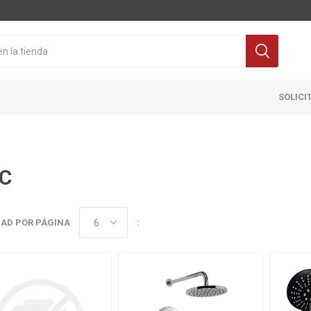
SOLICI
C
AD POR PÁGINA
:
Cocina
Pisos y re
itaria
Grifería
Ceramicas
ra Inodoro
Extractores y Campanas
Porcelanat