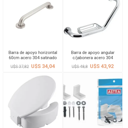
Barra de apoyo horizontal
Barra de apoyo angular
60cm acero 304 satinado
c/jabonera acero 304
32mm DMC
satinado 32mm DMC
U$S 34,04
U$S 43,92
U$S 37,82
U$S 48,8