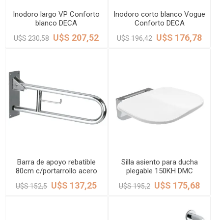
Inodoro largo VP Conforto
Inodoro corto blanco Vogue
blanco DECA
Conforto DECA
U$S 207,52
U$S 176,78
U$S 230,58
U$S 196,42
Barra de apoyo rebatible
Silla asiento para ducha
80cm c/portarrollo acero
plegable 150KH DMC
304 satinado 32mm DMC
U$S 137,25
U$S 175,68
U$S 152,5
U$S 195,2