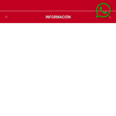
INFORMACIÓN
SERVICIO AL CLIENTE
MI CUENTA
CONTÁCTANOS
Bulevar España 2162
24100980
Escribinos por WhatsApp
Lunes a viernes de 8 a 18hs y Sábados de 8 a 13hs