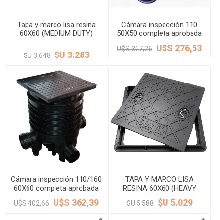
Tapa y marco lisa resina
Cámara inspección 110
60X60 (MEDIUM DUTY)
50X50 completa aprobada
vehículos ligeros LACHS
SMART HOME
U$S 276,53
U$S 307,26
$U 3.283
$U 3.648
Cámara inspección 110/160
TAPA Y MARCO LISA
60X60 completa aprobada
RESINA 60X60 (HEAVY
SMART HOME
DUTY) VEHICULOS
U$S 362,39
$U 5.029
U$S 402,66
$U 5.588
PESADOS LACHS