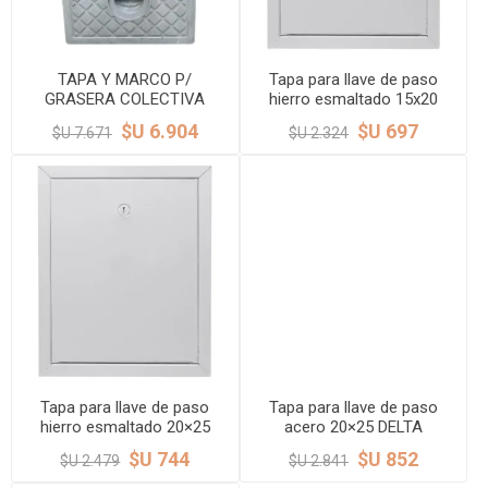
TAPA Y MARCO P/
Tapa para llave de paso
GRASERA COLECTIVA
hierro esmaltado 15x20
40X60 LACHS
DELTA
$U 6.904
$U 697
$U 7.671
$U 2.324
Tapa para llave de paso
Tapa para llave de paso
hierro esmaltado 20×25
acero 20×25 DELTA
DELTA
$U 744
$U 852
$U 2.479
$U 2.841