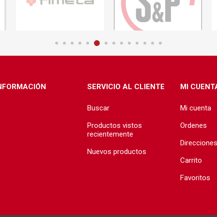
ructura
Herramientas
Extractore
cimiento y
Extractores
e)
e abastecimiento
e desague
NFORMACIÓN
SERVICIO AL CLIENTE
MI CUENT
Buscar
Mi cuenta
Productos vistos
Ordenes
recientemente
Direccione
Nuevos productos
T
TODA LA GRIFERÍA
Precio de 
Carrito
🗺️
BAÑO
Favoritos
COCINA