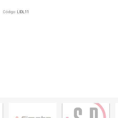
Piletas y mesadas
Mosaicos, p
decoracion
Código:
LIDL11
Complementos
Piso flotant
res
Muebles
Piso vinilico
os y Espejos
 hidromasajes
o