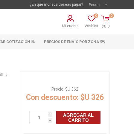
¿En qué moneda deseas pagar?
0
0
Mi cuenta
Wishlist
$U 0
TAR COTIZACIÓN 📝
PRECIOS DE ENVÍO POR ZONA 🗺️
as
Precio:
$U 362
Con descuento:
$U 326
vestimientos
Materiales sanitarios
AGREGAR AL
i
Cañeria y acc.
CARRITO
h
abastecimiento
os