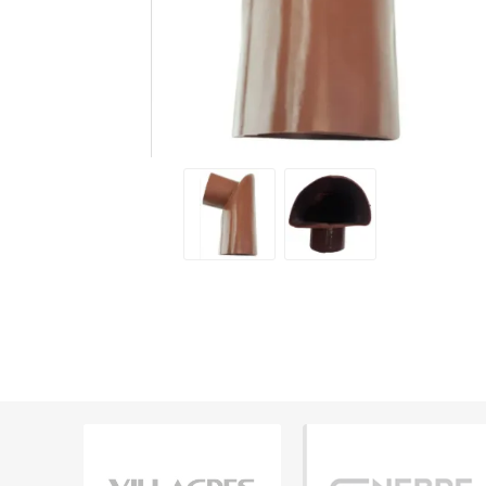
Grifería
Bachas
Extracto
Accesori
Muebles
Bañeras,
Ver tod