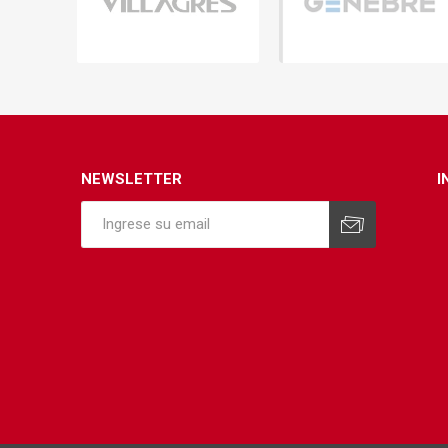
Infraest
(abaste
desagu
Redes d
Redes d
NEWSLETTER
I
ARYAR