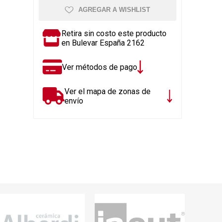
Rejillas, sifones, valvulas
erfiles y
AGREGAR A WISHLIST
es
Cañería y acc. desague.
e
Tanques y Bombas de Agua
Retira sin costo este producto
en Bulevar España 2162
Adhesivo, Sellantes,
Siliconas
Ver métodos de pago
Resina, Hormigón, Cámaras
Insp.
Ver el mapa de zonas de
Productos para Riego y
envío
Jardín
Cañeria y acc. para gas
Ver todo