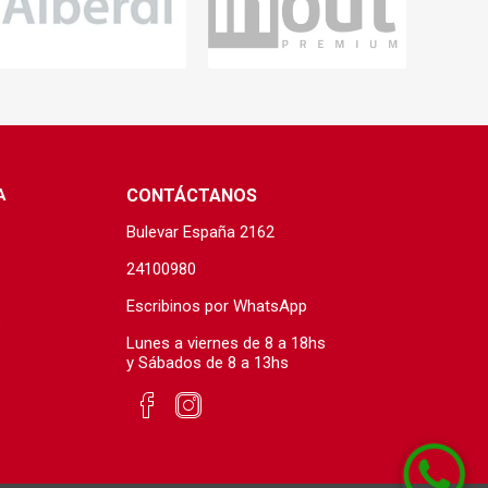
s baño/cocina
Cerámica y porcelanato
 Soler & Palau
A
CONTÁCTANOS
Bulevar España 2162
24100980
Escribinos por WhatsApp
s
Lunes a viernes de 8 a 18hs
Envío por zonas
Ofertas
y Sábados de 8 a 13hs