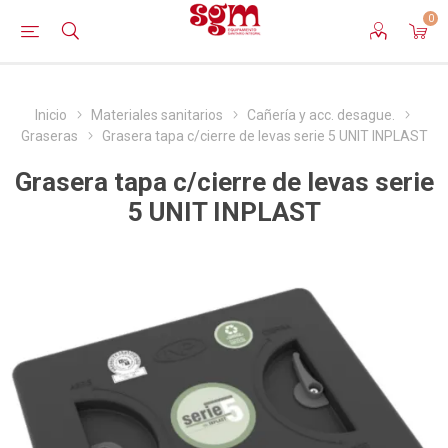
0
Inicio
Materiales sanitarios
Cañería y acc. desague.
Graseras
Grasera tapa c/cierre de levas serie 5 UNIT INPLAST
Grasera tapa c/cierre de levas serie
5 UNIT INPLAST