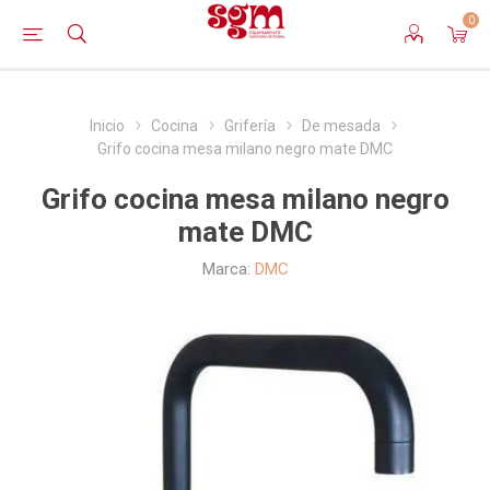
0
Inicio
Cocina
Grifería
De mesada
Grifo cocina mesa milano negro mate DMC
Grifo cocina mesa milano negro
mate DMC
Marca:
DMC