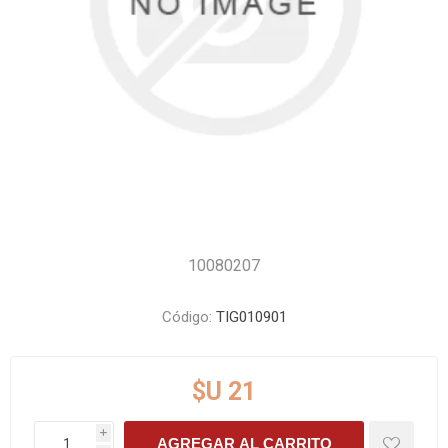
10080207
Código:
TIG010901
$U 21
i
AGREGAR AL CARRITO