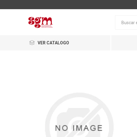
VER CATALOGO
Baño
Loza San
Tapas pa