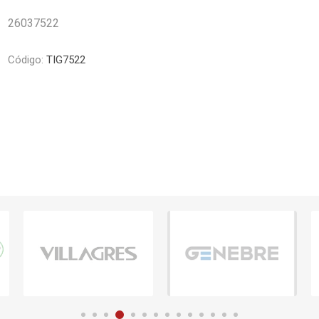
Piletas y mesadas
Mosaicos, p
26037522
decoracion
Complementos
Piso flotant
res
Muebles
Código:
TIG7522
Piso vinilico
os y Espejos
 hidromasajes
o