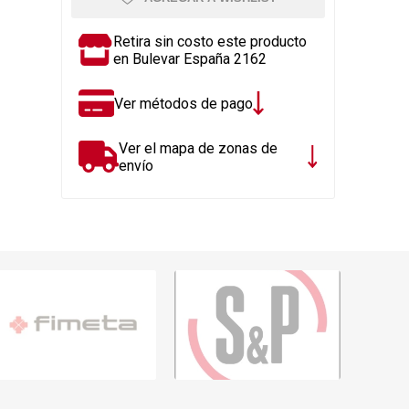
Rejillas, sifones, valvulas
erfiles y
es
Cañería y acc. desague.
Retira sin costo este producto
en Bulevar España 2162
e
Tanques y Bombas de Agua
Adhesivo, Sellantes,
Ver métodos de pago
Siliconas
Resina, Hormigón, Cámaras
Ver el mapa de zonas de
Insp.
envío
Productos para Riego y
Jardín
Cañeria y acc. para gas
Ver todo