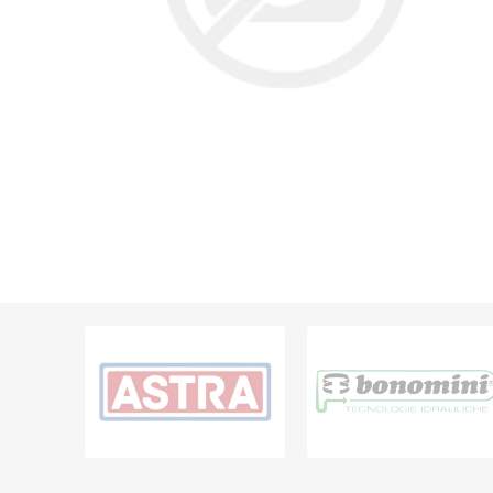
Grifería
Bachas
Extracto
Accesori
Muebles
Bañeras,
Ver tod