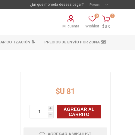
¿En qué moneda deseas pagar?
0
0
Mi cuenta
Wishlist
$U 0
TAR COTIZACIÓN 📝
PRECIOS DE ENVÍO POR ZONA 🗺️
E
$U 81
AGREGAR AL
i
vestimientos
Materiales sanitarios
CARRITO
h
Cañeria y acc.
abastecimiento
os
AGREGAR A WISHLIST