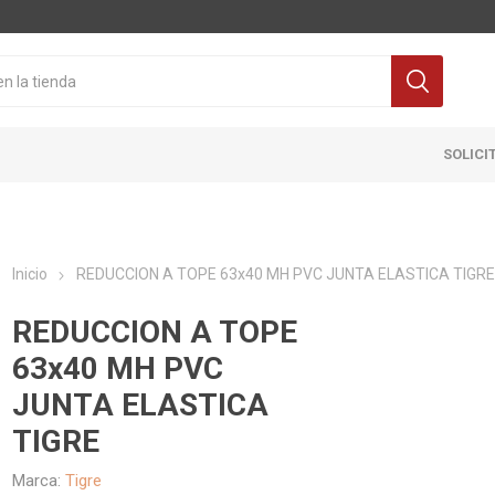
SOLICI
Inicio
REDUCCION A TOPE 63x40 MH PVC JUNTA ELASTICA TIGR
REDUCCION A TOPE
63x40 MH PVC
JUNTA ELASTICA
Cocina
Pisos y re
TIGRE
itaria
Grifería
Ceramicas
ra Inodoro
Extractores y Campanas
Porcelanat
Marca:
Tigre