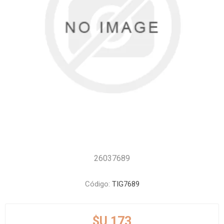
26037689
Código:
TIG7689
$U 173