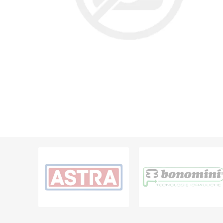
Grifería
Bachas
Extracto
Accesori
Muebles
Bañeras,
Ver tod