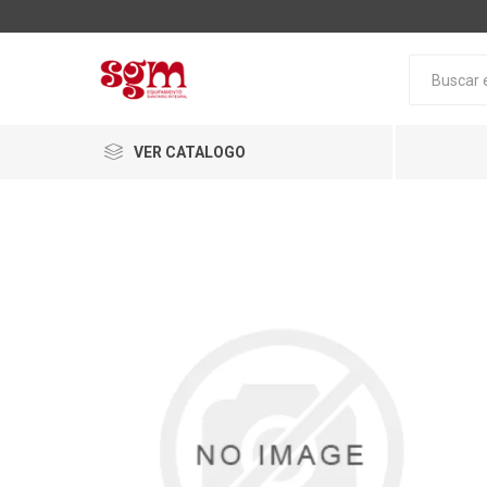
VER CATALOGO
Baño
Loza San
Tapas pa