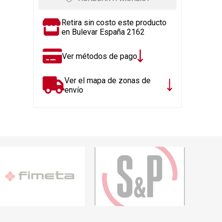
Rejillas, sifones, valvulas
erfiles y
es
Cañería y acc. desague.
Retira sin costo este producto
en Bulevar España 2162
e
Tanques y Bombas de Agua
Adhesivo, Sellantes,
Ver métodos de pago
Siliconas
Resina, Hormigón, Cámaras
Ver el mapa de zonas de
Insp.
envío
Productos para Riego y
Jardín
Cañeria y acc. para gas
Ver todo