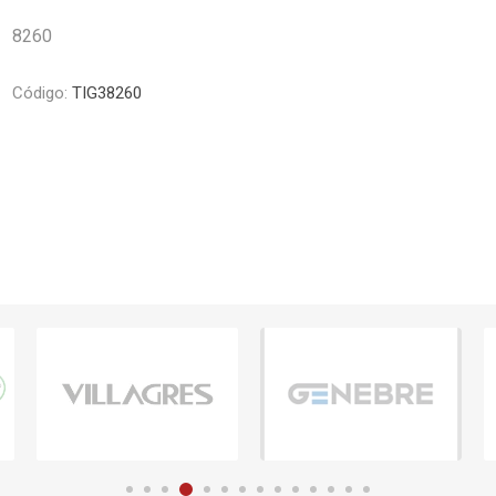
Piletas y mesadas
Mosaicos, p
8260
decoracion
Complementos
Piso flotant
res
Muebles
Código:
TIG38260
Piso vinilico
os y Espejos
 hidromasajes
o