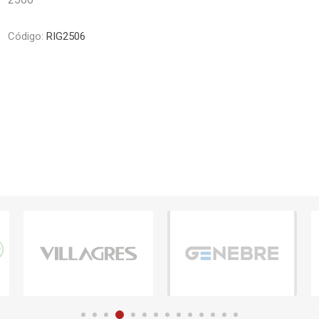
Piletas y mesadas
Mosaicos, p
decoracion
Complementos
Código:
RIG2506
Piso flotant
res
Muebles
Piso vinilico
os y Espejos
 hidromasajes
o