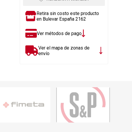
Rejillas, sifones, valvulas
erfiles y
es
Cañería y acc. desague.
Retira sin costo este producto
en Bulevar España 2162
e
Tanques y Bombas de Agua
Adhesivo, Sellantes,
Ver métodos de pago
Siliconas
Resina, Hormigón, Cámaras
Ver el mapa de zonas de
Insp.
envío
Productos para Riego y
Jardín
Cañeria y acc. para gas
Ver todo