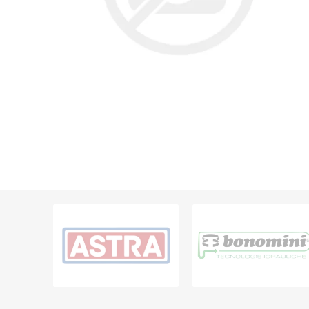
Grifería
Bachas
Extracto
Accesori
Muebles
Bañeras,
Ver tod