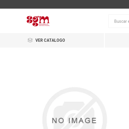
VER CATALOGO
Baño
Loza San
Tapas pa