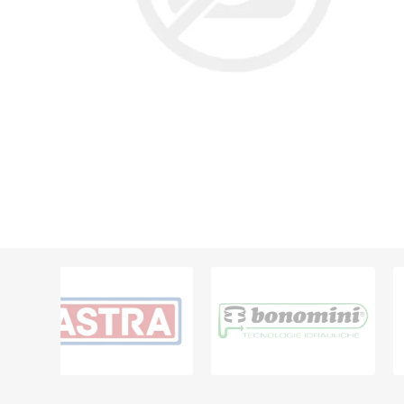
Grifería
Bachas
Extracto
Accesori
Muebles
Bañeras,
Ver tod