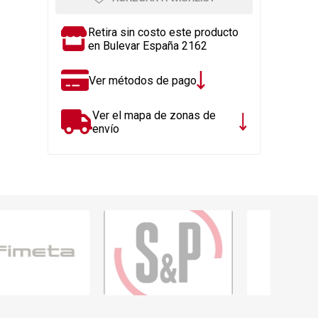
Rejillas, sifones, valvulas
erfiles y
es
Cañería y acc. desague.
Retira sin costo este producto
en Bulevar España 2162
e
Tanques y Bombas de Agua
Adhesivo, Sellantes,
Ver métodos de pago
Siliconas
Resina, Hormigón, Cámaras
Ver el mapa de zonas de
Insp.
envío
Productos para Riego y
Jardín
Cañeria y acc. para gas
Ver todo