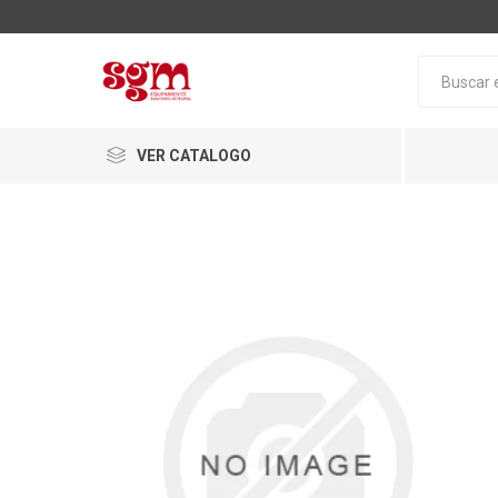
VER CATALOGO
Baño
Loza San
Tapas pa