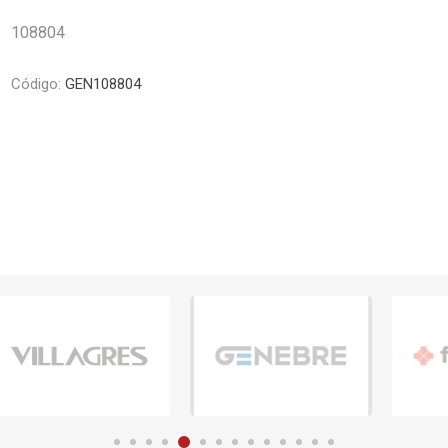
Piletas y mesadas
Mosaicos, p
108804
decoracion
Complementos
Piso flotant
res
Muebles
Código:
GEN108804
Piso vinilico
os y Espejos
 hidromasajes
o