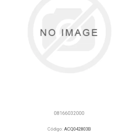
08166032000
Código:
ACQ042803B