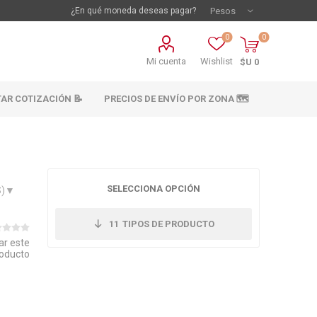
¿En qué moneda deseas pagar?
0
0
Mi cuenta
Wishlist
$U 0
TAR COTIZACIÓN 📝
PRECIOS DE ENVÍO POR ZONA 🗺️
SELECCIONA OPCIÓN
S)▼
11
TIPOS DE PRODUCTO
ar este
oducto
vestimientos
Materiales sanitarios
Cañeria y acc.
abastecimiento
os