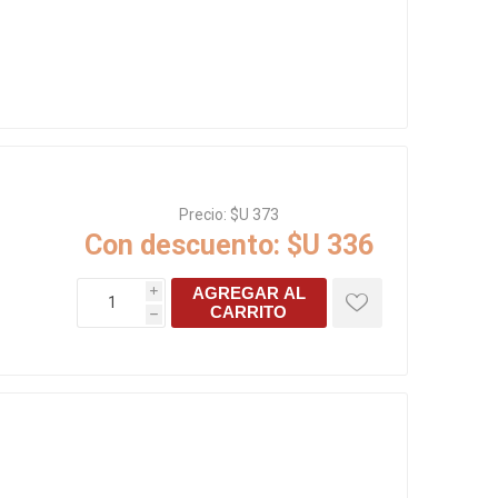
Precio:
$U 373
Con descuento:
$U 336
AGREGAR AL
i
CARRITO
h