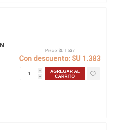
AGREGAR AL
i
CARRITO
h
ON
Precio:
$U 1.537
Con descuento:
$U 1.383
AGREGAR AL
i
CARRITO
h