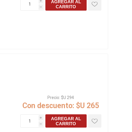
AGREGAR AL
i
CARRITO
h
Precio:
$U 294
Con descuento:
$U 265
AGREGAR AL
i
CARRITO
h