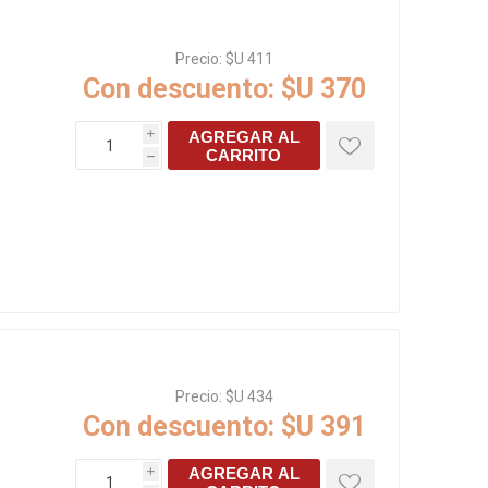
Precio:
$U 411
Con descuento:
$U 370
AGREGAR AL
i
CARRITO
h