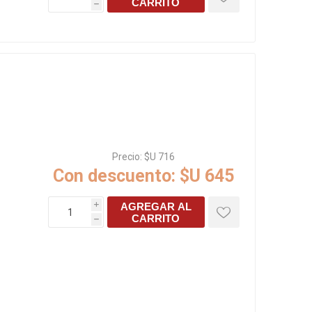
Precio:
$U 434
Con descuento:
$U 391
AGREGAR AL
i
CARRITO
h
Precio:
$U 716
Con descuento:
$U 645