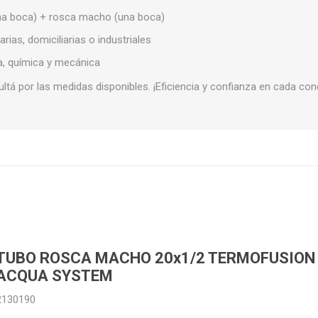
na boca) + rosca macho (una boca)
ructura
Herramientas
Extractore
cimiento y
rias, domiciliarias o industriales
Extractores
e)
ca, química y mecánica
e abastecimiento
ltá por las medidas disponibles. ¡Eficiencia y confianza en cada con
e desague
T
TODA LA GRIFERÍA
Precio de 
🗺️
BAÑO
TUBO ROSCA MACHO 20x1/2 TERMOFUSION
ACQUA SYSTEM
COCINA
2130190