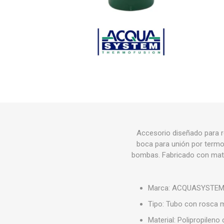
Grifería
Bachas
Extracto
Accesori
Muebles
Bañeras,
Ver tod
Accesorio diseñado para 
boca para unión por termof
bombas. Fabricado con materi
Marca: ACQUASYSTE
Tipo: Tubo con rosca
Material: Polipropileno