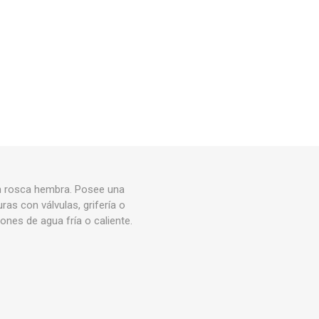
Rejillas, sifones, valvulas
erfiles y
es
Cañería y acc. desague.
e
Tanques y Bombas de Agua
Adhesivo, Sellantes,
Siliconas
Resina, Hormigón, Cámaras
Insp.
Productos para Riego y
Jardín
Cañeria y acc. para gas
n rosca hembra. Posee una
Ver todo
as con válvulas, grifería o
ones de agua fría o caliente.