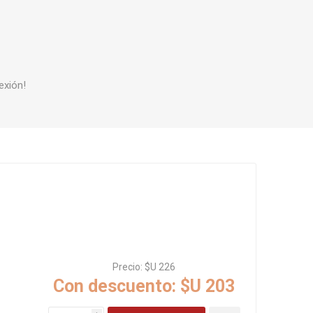
s baño/cocina
Cerámica y porcelanato
 Soler & Palau
exión!
Envío por zonas
Ofertas
Precio:
$U 226
Con descuento:
$U 203