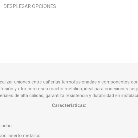
Piletas y mesadas
Mosaicos, p
DESPLEGAR OPCIONES
decoracion
Complementos
Piso flotant
res
Muebles
Piso vinilico
os y Espejos
 hidromasajes
o
realizar uniones entre cañerías termofusionadas y componentes co
usión y otra con rosca macho metálica, ideal para conexiones segur
ales de alta calidad, garantiza resistencia y durabilidad en instalaci
Características:
M
 macho
 con inserto metálico