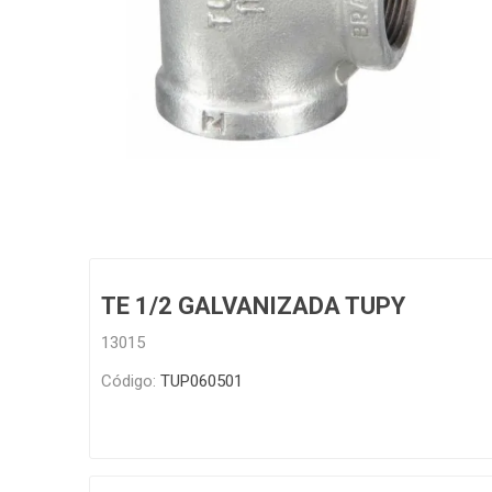
Grifería
Bachas
Extracto
Accesori
Muebles
Bañeras,
Ver tod
TE 1/2 GALVANIZADA TUPY
13015
Código:
TUP060501