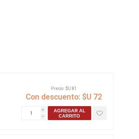
Rejillas, sifones, valvulas
erfiles y
es
Cañería y acc. desague.
e
Tanques y Bombas de Agua
Adhesivo, Sellantes,
Siliconas
Resina, Hormigón, Cámaras
Insp.
Productos para Riego y
Jardín
Cañeria y acc. para gas
Ver todo
Precio:
$U 81
Con descuento:
$U 72
AGREGAR AL
i
CARRITO
h