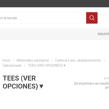
SOLICI
Inicio
Materiales sanitarios
Cañeria y acc. abastecimiento
Galvanizado
TEES (VER OPCIONES)▼
TEES (VER
Sé el primero en reseñ
OPCIONES)▼
pr
Cocina
Pisos y re
itaria
Grifería
Ceramicas
ra Inodoro
Extractores y Campanas
Porcelanat