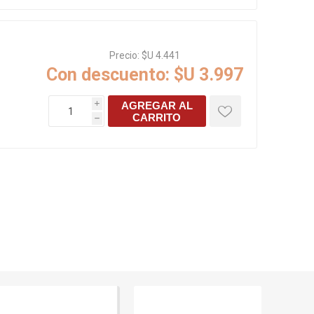
Precio:
$U 4.441
Con descuento:
$U 3.997
AGREGAR AL
i
CARRITO
h