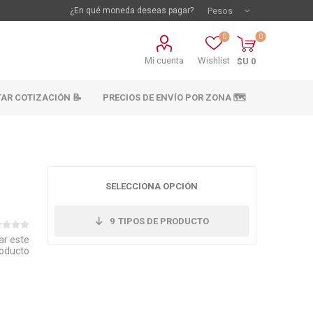
¿En qué moneda deseas pagar?
0
0
Mi cuenta
Wishlist
$U 0
TAR COTIZACIÓN 📝
PRECIOS DE ENVÍO POR ZONA 🗺️
SELECCIONA OPCIÓN
9
TIPOS DE PRODUCTO
ar este
oducto
vestimientos
Materiales sanitarios
Cañeria y acc.
abastecimiento
os