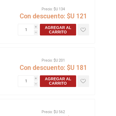
s baño/cocina
Cerámica y porcelanato
Precio:
$U 134
Con descuento:
$U 121
 Soler & Palau
AGREGAR AL
i
CARRITO
h
Precio:
$U 201
Con descuento:
$U 181
AGREGAR AL
i
CARRITO
Envío por zonas
Ofertas
h
Precio:
$U 562