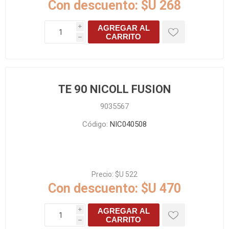
Con descuento:
$U 268
AGREGAR AL
i
CARRITO
h
TE 90 NICOLL FUSION
9035567
Código:
NIC040508
Precio:
$U 522
Con descuento:
$U 470
AGREGAR AL
i
CARRITO
h