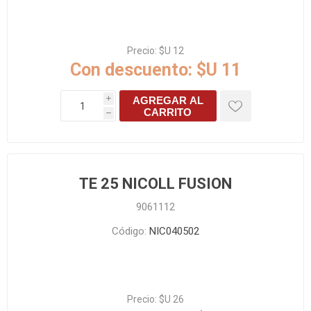
Precio:
$U 12
Con descuento:
$U 11
AGREGAR AL
i
CARRITO
h
TE 25 NICOLL FUSION
9061112
Código:
NIC040502
Precio:
$U 26