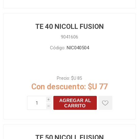
TE 40 NICOLL FUSION
9041606
Código:
NIC040504
Precio:
$U 85
Con descuento:
$U 77
AGREGAR AL
i
CARRITO
h
TE 50 NICOLL FUSION