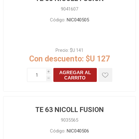
9041607
Código:
NIC040505
Precio:
$U 141
Con descuento:
$U 127
AGREGAR AL
i
CARRITO
h
TE 63 NICOLL FUSION
9035565
Código:
NIC040506