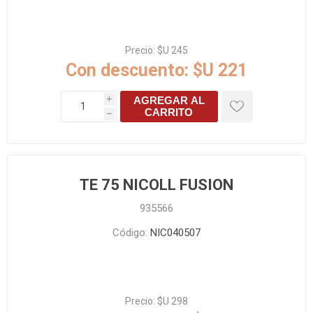
Precio:
$U 245
Con descuento:
$U 221
AGREGAR AL
i
CARRITO
h
TE 75 NICOLL FUSION
935566
Código:
NIC040507
Precio:
$U 298