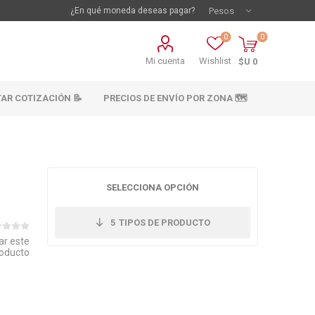
¿En qué moneda deseas pagar?
0
0
Mi cuenta
Wishlist
$U 0
TAR COTIZACIÓN 📝
PRECIOS DE ENVÍO POR ZONA 🗺️
SELECCIONA OPCIÓN
5
TIPOS DE PRODUCTO
ar este
oducto
vestimientos
Materiales sanitarios
Cañeria y acc.
abastecimiento
os