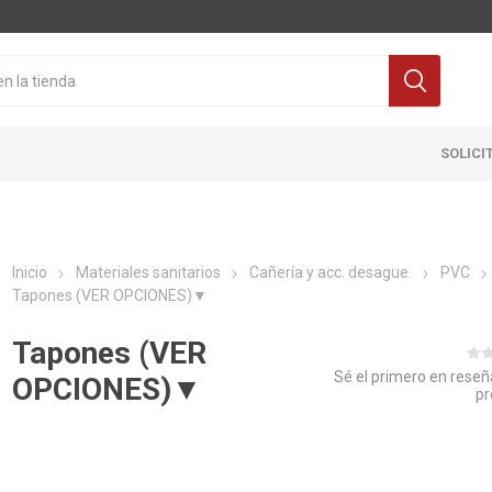
SOLICI
Inicio
Materiales sanitarios
Cañería y acc. desague.
PVC
Tapones (VER OPCIONES)▼
Tapones (VER
Sé el primero en reseñ
OPCIONES)▼
pr
Cocina
Pisos y re
itaria
Grifería
Ceramicas
ra Inodoro
Extractores y Campanas
Porcelanat