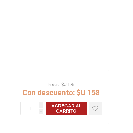
Rejillas, sifones, valvulas
erfiles y
es
Cañería y acc. desague.
e
Tanques y Bombas de Agua
Adhesivo, Sellantes,
Siliconas
Resina, Hormigón, Cámaras
Insp.
Productos para Riego y
Jardín
Cañeria y acc. para gas
Ver todo
Precio:
$U 175
Con descuento:
$U 158
AGREGAR AL
i
CARRITO
h