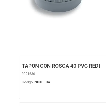
Grifería
Bachas
Extracto
Accesori
Muebles
Bañeras,
Ver tod
TAPON CON ROSCA 40 PVC REDI
9021636
Código:
NIC011040