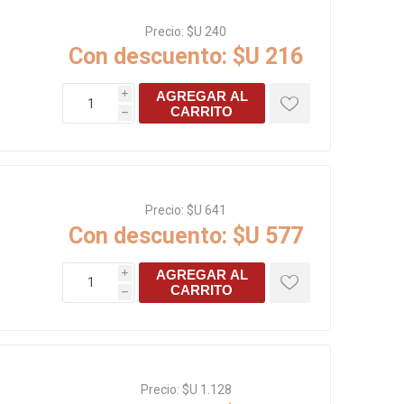
s baño/cocina
Cerámica y porcelanato
Precio:
$U 240
Con descuento:
$U 216
 Soler & Palau
AGREGAR AL
i
CARRITO
h
Precio:
$U 641
Con descuento:
$U 577
AGREGAR AL
i
CARRITO
Envío por zonas
Ofertas
h
Precio:
$U 1.128