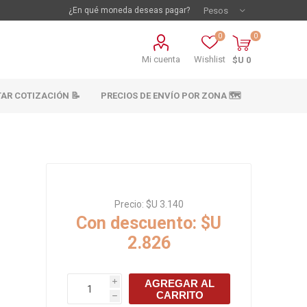
¿En qué moneda deseas pagar?
0
0
Mi cuenta
Wishlist
$U 0
TAR COTIZACIÓN 📝
PRECIOS DE ENVÍO POR ZONA 🗺️
Precio:
$U 3.140
Con descuento:
$U
2.826
vestimientos
Materiales sanitarios
Cañeria y acc.
AGREGAR AL
i
abastecimiento
CARRITO
os
h