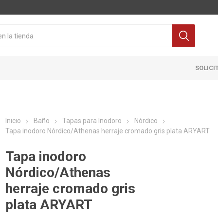
SOLICI
Inicio
Baño
Tapas para Inodoro
Nórdico
Tapa inodoro Nórdico/Athenas herraje cromado gris plata ARYART
Tapa inodoro
Nórdico/Athenas
Cocina
Pisos y re
herraje cromado gris
itaria
Grifería
Ceramicas
plata ARYART
ra Inodoro
Extractores y Campanas
Porcelanat