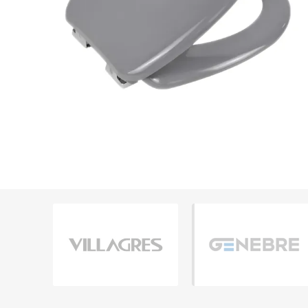
Grifería
Bachas
Extracto
Accesori
Muebles
Bañeras,
Ver tod