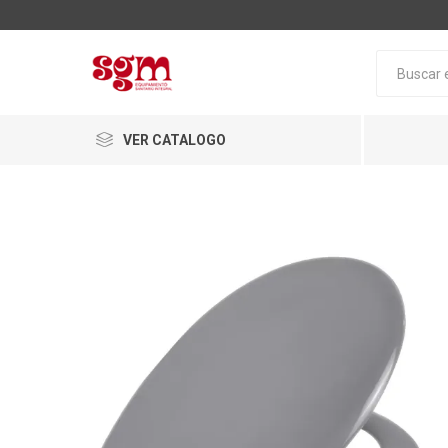
VER CATALOGO
Baño
Loza San
Tapas pa