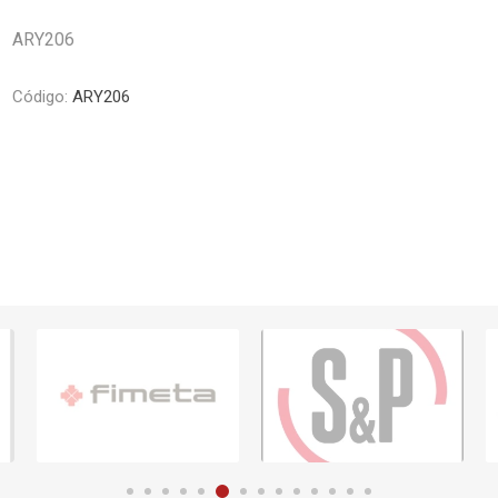
Piletas y mesadas
Mosaicos, p
decoracion
ARY206
Complementos
Piso flotant
res
Muebles
Código:
ARY206
Piso vinilico
os y Espejos
 hidromasajes
o