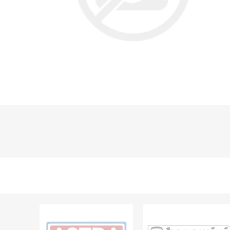
Grifería
Bachas
Extracto
Accesori
Muebles
Bañeras,
Ver tod