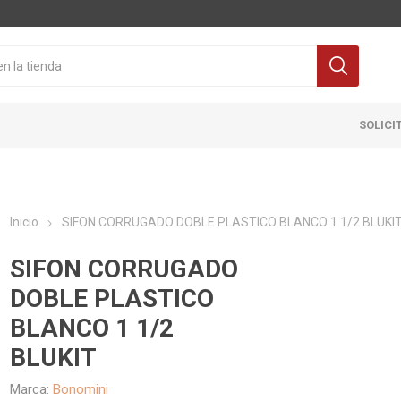
SOLICI
Inicio
SIFON CORRUGADO DOBLE PLASTICO BLANCO 1 1/2 BLUKI
SIFON CORRUGADO
DOBLE PLASTICO
BLANCO 1 1/2
Cocina
Pisos y re
BLUKIT
itaria
Grifería
Ceramicas
ra Inodoro
Extractores y Campanas
Porcelanat
Marca:
Bonomini