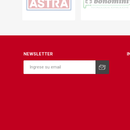
Infraest
(abaste
desagu
Redes d
Redes d
NEWSLETTER
I
ARYAR