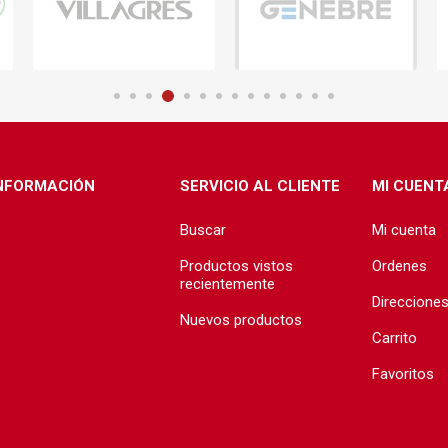
ructura
Herramientas
Extractore
cimiento y
Extractores
e)
e abastecimiento
e desague
NFORMACIÓN
SERVICIO AL CLIENTE
MI CUENT
Buscar
Mi cuenta
Productos vistos
Ordenes
recientemente
Direccione
Nuevos productos
T
TODA LA GRIFERÍA
Precio de 
Carrito
🗺️
BAÑO
Favoritos
COCINA