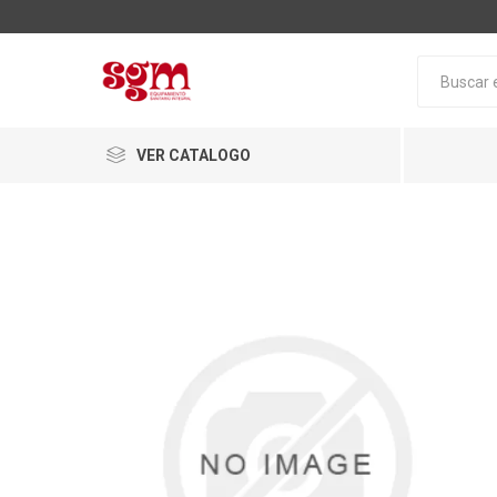
VER CATALOGO
Baño
Loza San
Tapas pa