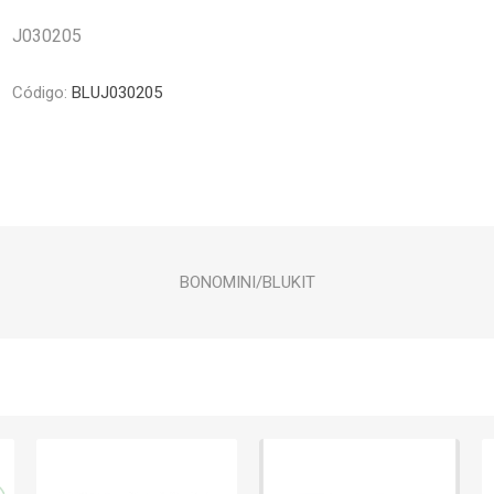
Piletas y mesadas
Mosaicos, p
J030205
decoracion
Complementos
Piso flotant
res
Muebles
Código:
BLUJ030205
Piso vinilico
os y Espejos
 hidromasajes
o
BONOMINI/BLUKIT