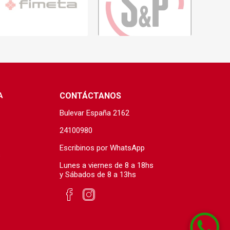
s baño/cocina
Cerámica y porcelanato
 Soler & Palau
A
CONTÁCTANOS
Bulevar España 2162
24100980
Escribinos por WhatsApp
s
Lunes a viernes de 8 a 18hs
Envío por zonas
Ofertas
y Sábados de 8 a 13hs