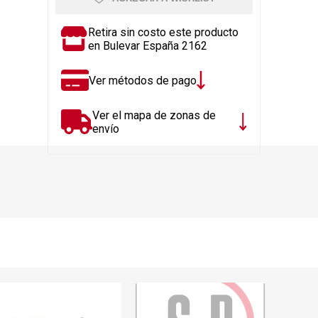
Rejillas, sifones, valvulas
erfiles y
es
Cañería y acc. desague.
Retira sin costo este producto
en Bulevar España 2162
e
Tanques y Bombas de Agua
Adhesivo, Sellantes,
Ver métodos de pago
Siliconas
Resina, Hormigón, Cámaras
Ver el mapa de zonas de
Insp.
envío
Productos para Riego y
Jardín
Cañeria y acc. para gas
Ver todo