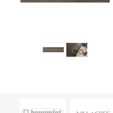
Grifería
Bachas
Extracto
Accesori
Muebles
Bañeras,
Ver tod