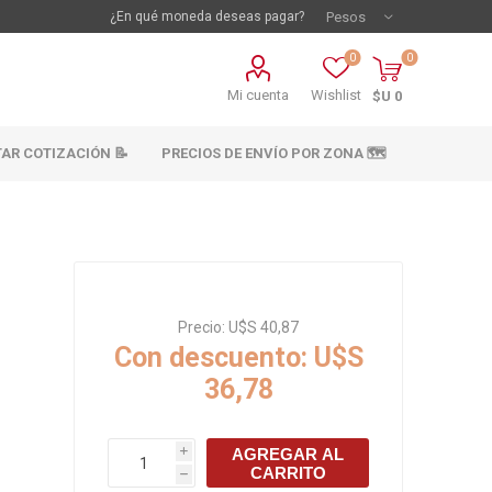
¿En qué moneda deseas pagar?
0
0
Mi cuenta
Wishlist
$U 0
TAR COTIZACIÓN 📝
PRECIOS DE ENVÍO POR ZONA 🗺️
Precio:
U$S 40,87
Con descuento:
U$S
36,78
vestimientos
Materiales sanitarios
Cañeria y acc.
AGREGAR AL
i
abastecimiento
CARRITO
os
h