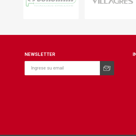
Infraest
(abaste
desagu
Redes d
Redes d
NEWSLETTER
I
ARYAR