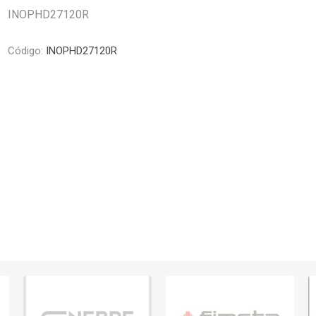
Piletas y mesadas
Mosaicos, p
INOPHD27120R
decoracion
Complementos
Piso flotant
Código:
INOPHD27120R
res
Muebles
Piso vinilico
os y Espejos
 hidromasajes
o