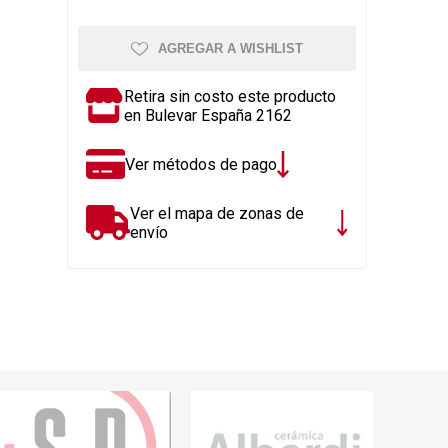
Rejillas, sifones, valvulas
erfiles y
es
Cañería y acc. desague.
AGREGAR A WISHLIST
e
Tanques y Bombas de Agua
Retira sin costo este producto
Adhesivo, Sellantes,
en Bulevar España 2162
Siliconas
Resina, Hormigón, Cámaras
Ver métodos de pago
Insp.
Productos para Riego y
Ver el mapa de zonas de
Jardín
envío
Cañeria y acc. para gas
Ver todo