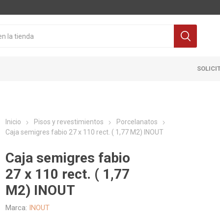
SOLICI
Inicio
Pisos y revestimientos
Porcelanatos
Caja semigres fabio 27 x 110 rect. ( 1,77 M2) INOUT
Caja semigres fabio
27 x 110 rect. ( 1,77
Cocina
Pisos y re
M2) INOUT
itaria
Grifería
Ceramicas
Marca:
INOUT
ra Inodoro
Extractores y Campanas
Porcelanat