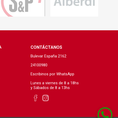
s baño/cocina
Cerámica y porcelanato
 Soler & Palau
A
CONTÁCTANOS
Bulevar España 2162
24100980
Escribinos por WhatsApp
s
Lunes a viernes de 8 a 18hs
Envío por zonas
Ofertas
y Sábados de 8 a 13hs