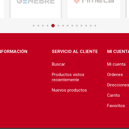
ructura
Herramientas
Extractore
cimiento y
Extractores
e)
e abastecimiento
e desague
NFORMACIÓN
SERVICIO AL CLIENTE
MI CUENT
Buscar
Mi cuenta
Productos vistos
Ordenes
recientemente
Direccione
Nuevos productos
T
TODA LA GRIFERÍA
Precio de 
Carrito
🗺️
BAÑO
Favoritos
COCINA