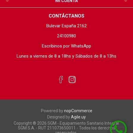
MI CUENTA
CONTÁCTANOS
Bulevar España 2162
24100980
Escribinos por WhatsApp
Lunes a viernes de 8 a 18hs y Sábados de 8 a 13hs
Powered by
nopCommerce
Designed by
Agile.uy
Copyright ® 2026 SGM - Equipamiento Sanitario Integral.
SGM S.A. - RUT 211073650011 - Todos los derechos
reservados.