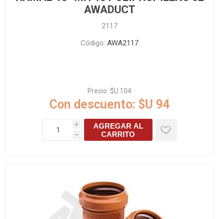
AWADUCT
2117
Código:
AWA2117
Precio:
$U 104
Con descuento:
$U 94
AGREGAR AL
i
CARRITO
h