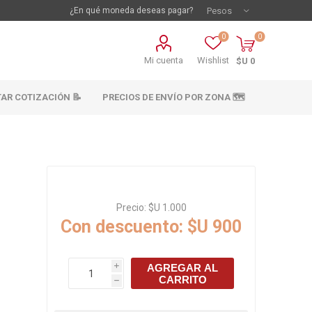
¿En qué moneda deseas pagar?
0
0
Mi cuenta
Wishlist
$U 0
TAR COTIZACIÓN 📝
PRECIOS DE ENVÍO POR ZONA 🗺️
Precio:
$U 1.000
Con descuento:
$U 900
vestimientos
Materiales sanitarios
AGREGAR AL
i
Cañeria y acc.
CARRITO
h
abastecimiento
os