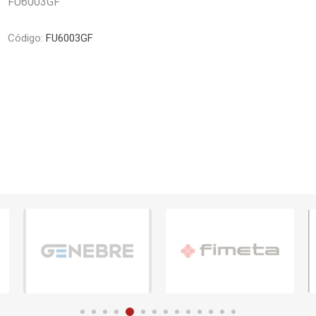
FU6003GF
Piletas y mesadas
Mosaicos, p
decoracion
Complementos
Código:
FU6003GF
Piso flotant
res
Muebles
Piso vinilico
os y Espejos
 hidromasajes
o