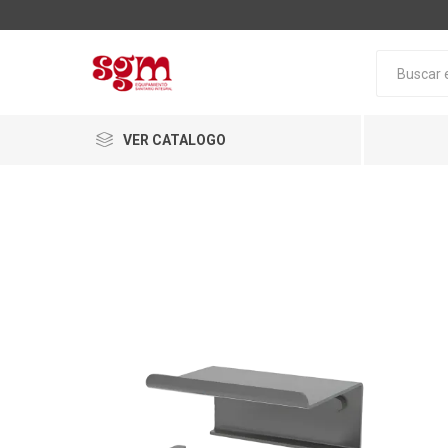
VER CATALOGO
Baño
Loza San
Tapas pa