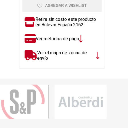
Rejillas, sifones, valvulas
erfiles y
AGREGAR A WISHLIST
es
Cañería y acc. desague.
e
Tanques y Bombas de Agua
Retira sin costo este producto
en Bulevar España 2162
Adhesivo, Sellantes,
Siliconas
Ver métodos de pago
Resina, Hormigón, Cámaras
Insp.
Ver el mapa de zonas de
Productos para Riego y
envío
Jardín
Cañeria y acc. para gas
Ver todo