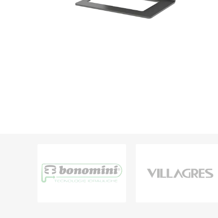
Grifería
Bachas
Extracto
Accesori
Muebles
Bañeras,
Ver tod