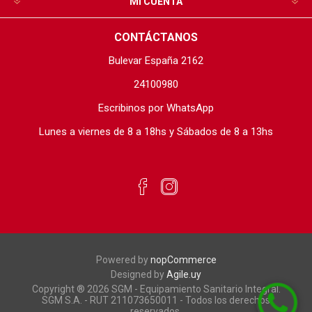
MI CUENTA
CONTÁCTANOS
Bulevar España 2162
24100980
Escribinos por WhatsApp
Lunes a viernes de 8 a 18hs y Sábados de 8 a 13hs
Powered by
nopCommerce
Designed by
Agile.uy
Copyright ® 2026 SGM - Equipamiento Sanitario Integral.
SGM S.A. - RUT 211073650011 - Todos los derechos
reservados.