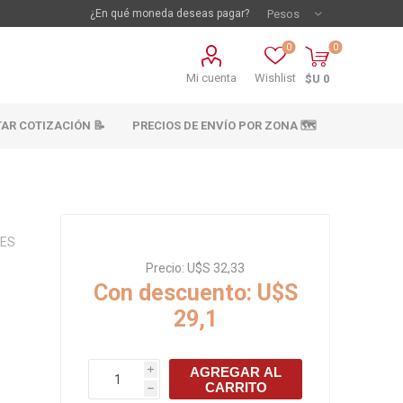
¿En qué moneda deseas pagar?
0
0
Mi cuenta
Wishlist
$U 0
TAR COTIZACIÓN 📝
PRECIOS DE ENVÍO POR ZONA 🗺️
RES
Precio:
U$S 32,33
Con descuento:
U$S
29,1
vestimientos
Materiales sanitarios
Cañeria y acc.
AGREGAR AL
i
abastecimiento
CARRITO
os
h