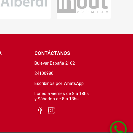
s baño/cocina
Cerámica y porcelanato
 Soler & Palau
A
CONTÁCTANOS
Bulevar España 2162
24100980
Escribinos por WhatsApp
s
Lunes a viernes de 8 a 18hs
Envío por zonas
Ofertas
y Sábados de 8 a 13hs