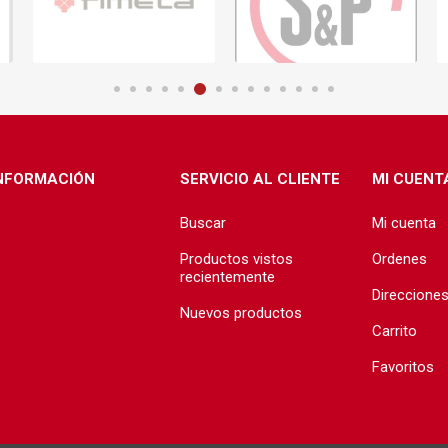
ructura
Herramientas
Extractore
cimiento y
Extractores
e)
e abastecimiento
e desague
NFORMACIÓN
SERVICIO AL CLIENTE
MI CUENT
Buscar
Mi cuenta
Productos vistos
Ordenes
recientemente
Direccione
Nuevos productos
T
TODA LA GRIFERÍA
Precio de 
Carrito
🗺️
BAÑO
Favoritos
COCINA