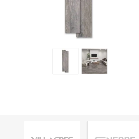
Grifería
Bachas
Extracto
Accesori
Muebles
Bañeras,
Ver tod