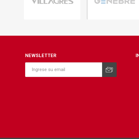
Infraest
(abaste
desagu
Redes d
Redes d
NEWSLETTER
I
ARYAR