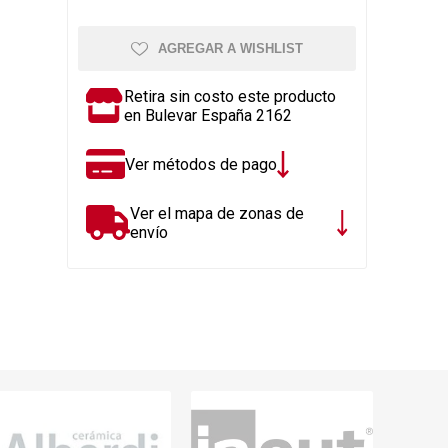
Rejillas, sifones, valvulas
erfiles y
es
Cañería y acc. desague.
AGREGAR A WISHLIST
e
Tanques y Bombas de Agua
Retira sin costo este producto
Adhesivo, Sellantes,
en Bulevar España 2162
Siliconas
Resina, Hormigón, Cámaras
Ver métodos de pago
Insp.
Productos para Riego y
Ver el mapa de zonas de
Jardín
envío
Cañeria y acc. para gas
Ver todo