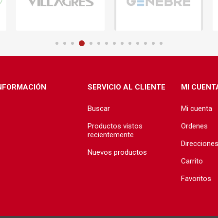
ructura
Herramientas
Extractore
cimiento y
Extractores
e)
e abastecimiento
e desague
NFORMACIÓN
SERVICIO AL CLIENTE
MI CUENT
Buscar
Mi cuenta
Productos vistos
Ordenes
recientemente
Direccione
Nuevos productos
T
TODA LA GRIFERÍA
Precio de 
Carrito
🗺️
BAÑO
Favoritos
COCINA