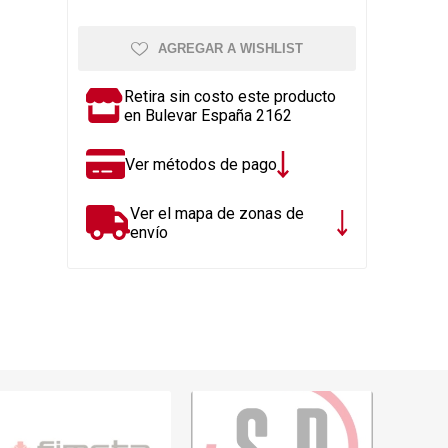
Rejillas, sifones, valvulas
erfiles y
es
Cañería y acc. desague.
AGREGAR A WISHLIST
e
Tanques y Bombas de Agua
Retira sin costo este producto
Adhesivo, Sellantes,
en Bulevar España 2162
Siliconas
Resina, Hormigón, Cámaras
Ver métodos de pago
Insp.
Productos para Riego y
Ver el mapa de zonas de
Jardín
envío
Cañeria y acc. para gas
Ver todo