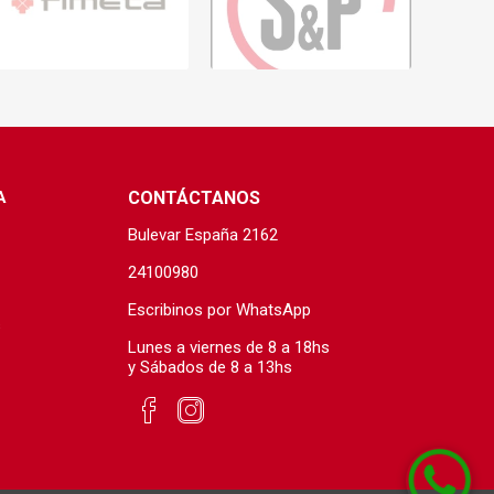
s baño/cocina
Cerámica y porcelanato
 Soler & Palau
A
CONTÁCTANOS
Bulevar España 2162
24100980
Escribinos por WhatsApp
s
Lunes a viernes de 8 a 18hs
Envío por zonas
Ofertas
y Sábados de 8 a 13hs