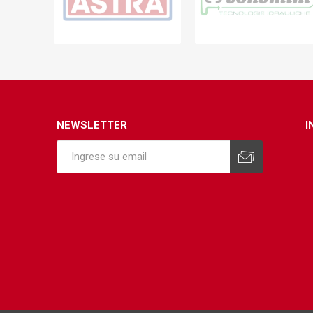
Infraest
(abaste
desagu
Redes d
Redes d
NEWSLETTER
I
ARYAR