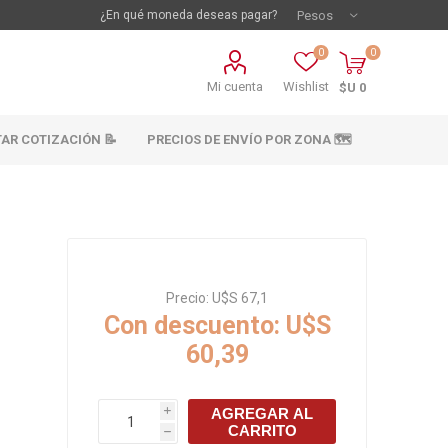
¿En qué moneda deseas pagar?
0
0
Mi cuenta
Wishlist
$U 0
TAR COTIZACIÓN 📝
PRECIOS DE ENVÍO POR ZONA 🗺️
Precio:
U$S 67,1
Con descuento:
U$S
60,39
vestimientos
Materiales sanitarios
Cañeria y acc.
AGREGAR AL
i
abastecimiento
CARRITO
os
h