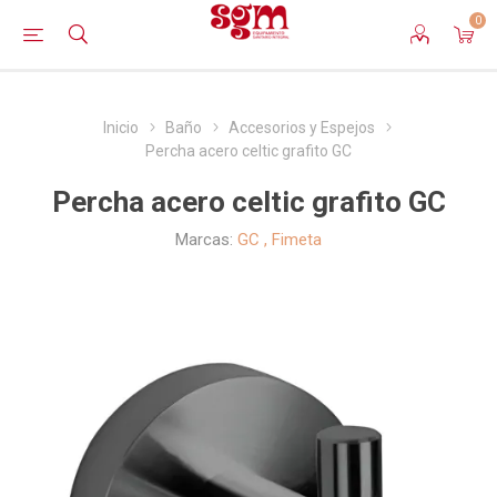
0
Inicio
Baño
Accesorios y Espejos
Percha acero celtic grafito GC
Percha acero celtic grafito GC
Marcas:
GC
,
Fimeta