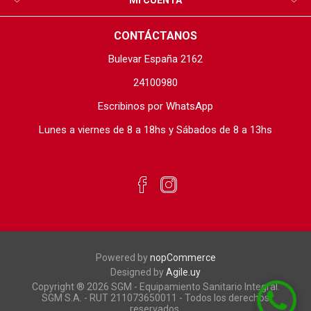
MI CUENTA
CONTÁCTANOS
Bulevar España 2162
24100980
Escribinos por WhatsApp
Lunes a viernes de 8 a 18hs y Sábados de 8 a 13hs
Powered by
nopCommerce
Designed by
Agile.uy
Copyright ® 2026 SGM - Equipamiento Sanitario Integral.
SGM S.A. - RUT 211073650011 - Todos los derechos
reservados.