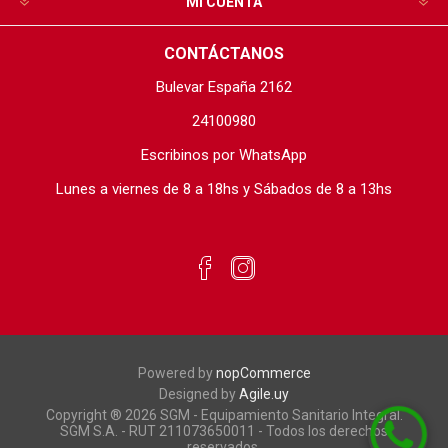
MI CUENTA
CONTÁCTANOS
Bulevar España 2162
24100980
Escribinos por WhatsApp
Lunes a viernes de 8 a 18hs y Sábados de 8 a 13hs
Powered by
nopCommerce
Designed by
Agile.uy
Copyright ® 2026 SGM - Equipamiento Sanitario Integral.
SGM S.A. - RUT 211073650011 - Todos los derechos
reservados.