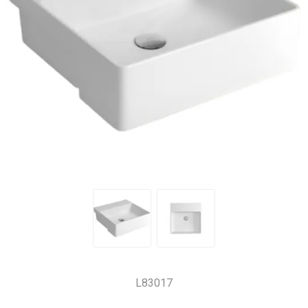
L83017