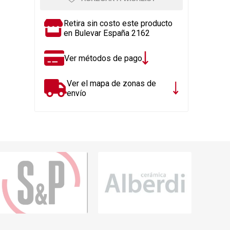
Rejillas, sifones, valvulas
erfiles y
es
Cañería y acc. desague.
Retira sin costo este producto
en Bulevar España 2162
e
Tanques y Bombas de Agua
Adhesivo, Sellantes,
Ver métodos de pago
Siliconas
Resina, Hormigón, Cámaras
Ver el mapa de zonas de
Insp.
envío
Productos para Riego y
Jardín
Cañeria y acc. para gas
Ver todo