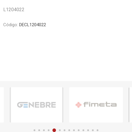
Piletas y mesadas
Mosaicos, p
L1204022
decoracion
Complementos
Piso flotant
res
Muebles
Código:
DECL1204022
Piso vinilico
os y Espejos
 hidromasajes
o