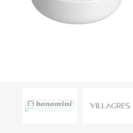
Grifería
Bachas
Extracto
Accesori
Muebles
Bañeras,
Ver tod