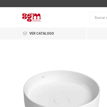
VER CATALOGO
Baño
Loza San
Tapas pa