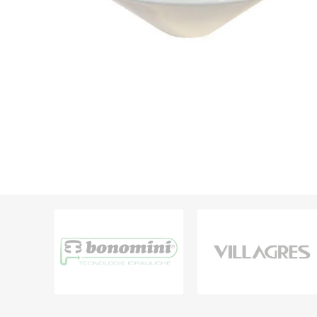
Grifería
Bachas
Extracto
Accesori
Muebles
Bañeras,
Ver tod