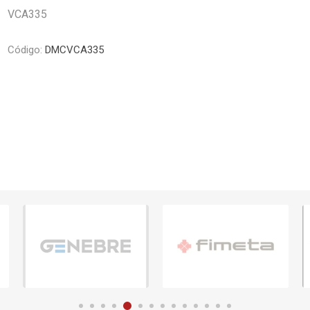
Piletas y mesadas
Mosaicos, p
VCA335
decoracion
Complementos
Piso flotant
Código:
DMCVCA335
res
Muebles
Piso vinilico
os y Espejos
 hidromasajes
o