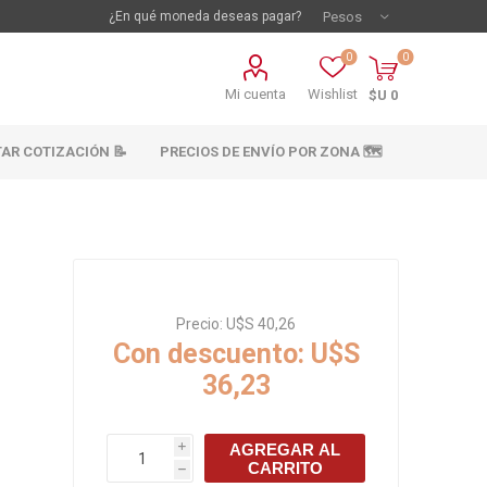
¿En qué moneda deseas pagar?
0
0
Mi cuenta
Wishlist
$U 0
TAR COTIZACIÓN 📝
PRECIOS DE ENVÍO POR ZONA 🗺️
Precio:
U$S 40,26
Con descuento:
U$S
36,23
vestimientos
Materiales sanitarios
Cañeria y acc.
AGREGAR AL
i
abastecimiento
CARRITO
os
h