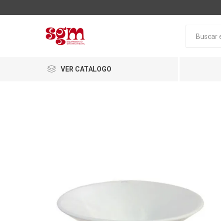
VER CATALOGO
Baño
Loza San
Tapas pa