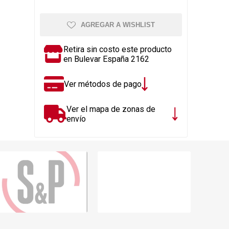
Rejillas, sifones, valvulas
erfiles y
es
Cañería y acc. desague.
AGREGAR A WISHLIST
e
Tanques y Bombas de Agua
Retira sin costo este producto
Adhesivo, Sellantes,
en Bulevar España 2162
Siliconas
Resina, Hormigón, Cámaras
Ver métodos de pago
Insp.
Productos para Riego y
Ver el mapa de zonas de
Jardín
envío
Cañeria y acc. para gas
Ver todo