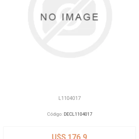
L1104017
Código:
DECL1104017
U$S 176,9