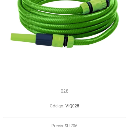
028
Código:
VIQ028
Precio:
$U 706